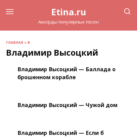
Перейти
Etina.ru
к
содержанию
Аккорды популярных песен
ГЛАВНАЯ
»
В
Владимир Высоцкий
Владимир Высоцкий — Баллада о
брошенном корабле
Владимир Высоцкий — Чужой дом
Владимир Высоцкий — Если б