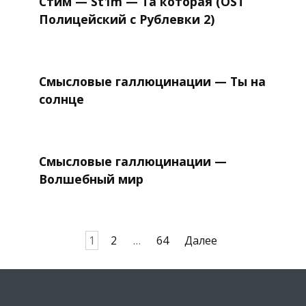
Стим — St1m — Та которая (OST
Полицейский с Рублевки 2)
Смысловые галлюцинации — Ты на
солнце
Смысловые галлюцинации —
Волшебный мир
Пагинация
1
2
…
64
Далее
записей