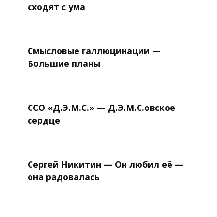
сходят с ума
Смысловые галлюцинации —
Большие планы
ССО «Д.Э.М.С.» — Д.Э.М.С.овское
сердце
Сергей Никитин — Он любил её —
она радовалась