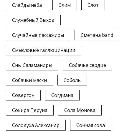
Слайды неба
Слим
Слот
Служебный Выход
Случайные пассажиры
Сметана band
Смысловые галлюцинации
Сны Саламандры
Собачье сердце
Собачьи маски
Соболь
Совергон
Согдиана
Сокира Перуна
Сола Монова
Солодуха Александр
Сонная сова