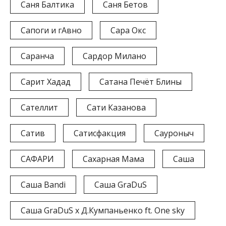
Саня Балтика
Саня Бетов
Сапоги и гАвно
Сара Окс
Саранча
Сардор Милано
Сарит Хадад
Сатана Печёт Блины
Сателлит
Сати Казанова
Сатив
Сатисфакция
Сауроныч
САФАРИ
Сахарная Мама
Саша
Саша Bandi
Саша GraDuS
Саша GraDuS x Д.Кумпаньенко ft. One sky