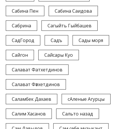
Сабина Пен
Сабина Саидова
Сабрина
Сагыйть Гыйбашев
СадГород
Садъ
Сады моря
Сайгон
Сайсары Куо
Салават Фатхетдинов
Салават Фәтхетдинов
Саламбек Дахаев
сАленые Агурцы
Салим Хасанов
Сальто назад
Сам Давыдов
Сам себе музыкант