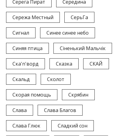
Серега Пират
Середина
Сережа Местный
СерьГа
Сигнал
Синее синее небо
Синяя птица
Сіненький Мальчік
Ска'n'ворд
Сказка
СКАЙ
Скальд
Сколот
Скорая помощь
Скрябин
Слава
Слава Благов
Слава Глюк
Сладкий сон