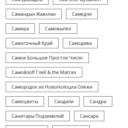
Самандын Жавхлан
Самедли
Самира
Самовыпел
Самогонный Край
Самодива
Самое Большое Простое Число
Самойлоff Глеб & the Matrixx
Самородок из Новополоцка Олежи
Самоцветы
Сандали
Сандра
Санитары Подземелий
Сансара