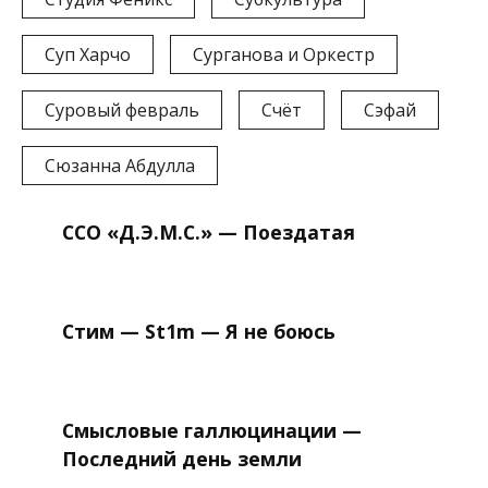
Суп Харчо
Сурганова и Оркестр
Суровый февраль
Счёт
Сэфай
Сюзанна Абдулла
ССО «Д.Э.М.С.» — Поездатая
Стим — St1m — Я не боюсь
Смысловые галлюцинации —
Последний день земли