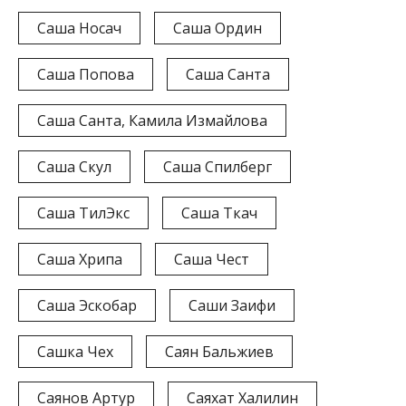
Саша Носач
Саша Ордин
Саша Попова
Саша Санта
Саша Санта, Камила Измайлова
Саша Скул
Саша Спилберг
Саша ТилЭкс
Саша Ткач
Саша Хрипа
Саша Чест
Саша Эскобар
Саши Заифи
Сашка Чех
Саян Бальжиев
Саянов Артур
Саяхат Халилин