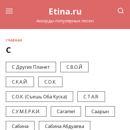
Перейти
Etina.ru
к
содержанию
Аккорды популярных песен
ГЛАВНАЯ
С
С Других Планет
С.В.О.Й
С.К.А.Й.
С.О.К.
С.О.К. (Съешь Оба Куска)
С.Т.А.Я.
С.У.М.Е.Р.К.И.
Сaramel
Саарын
Сабина
Сабина Абдуаева