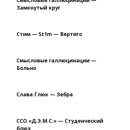
Смысловые галлюцинации —
Замкнутый круг
Стим — St1m — Вертиго
Смысловые галлюцинации —
Больно
Слава Глюк — Зебра
ССО «Д.Э.М.С.» — Студенческий
блюз