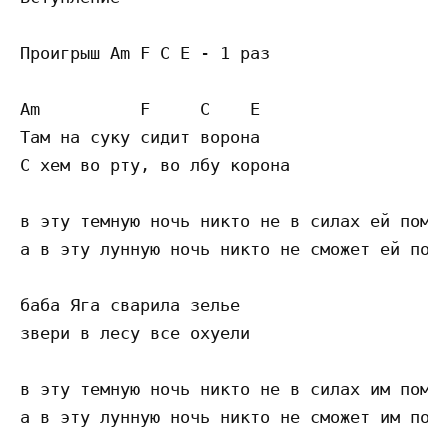
Проигрыш Am F C E - 1 раз

Am          F     C    E

Там на суку сидит ворона

С хем во рту, во лбу корона

в эту темную ночь никто не в силах ей помоч
а в эту лунную ночь никто не сможет ей помо
баба Яга сварила зелье

звери в лесу все охуели

в эту темную ночь никто не в силах им помоч
а в эту лунную ночь никто не сможет им помо