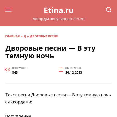
Перейти
Etina.ru
к
содержанию
Аккорды популярных песен
ГЛАВНАЯ
»
Д
»
ДВОРОВЫЕ ПЕСНИ
Дворовые песни — В эту
темную ночь
ПРОСМОТРОВ
ОБНОВЛЕНО
845
20.12.2023
Текст песни Дворовые песни — В эту темную ночь
с аккордами:
Вступление
