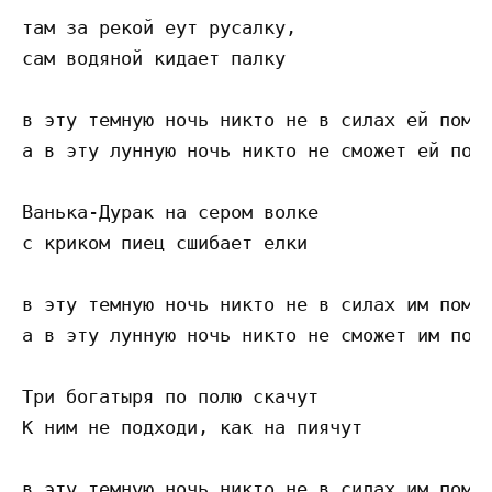
там за рекой еут русалку,

сам водяной кидает палку

в эту темную ночь никто не в силах ей помоч
а в эту лунную ночь никто не сможет ей помо
Ванька-Дурак на сером волке

с криком пиец сшибает елки

в эту темную ночь никто не в силах им помоч
а в эту лунную ночь никто не сможет им помо
Три богатыря по полю скачут

К ним не подходи, как на пиячут

в эту темную ночь никто не в силах им помоч