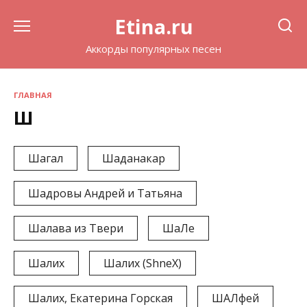
Перейти
Etina.ru
к
содержанию
Аккорды популярных песен
ГЛАВНАЯ
Ш
Шагал
Шаданакар
Шадровы Андрей и Татьяна
Шалава из Твери
ШаЛе
Шалих
Шалих (ShneX)
Шалих, Екатерина Горская
ШАЛфей