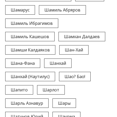
Шамарус
Шамиль Абряров
Шамиль Ибрагимов
Шамиль Кашешов
Шамхан Далдаев
Шамши Калдаяков
Шан-Хай
Шана-Фана
Шанхай
Шанхай (Наутилус)
Шао? Бао!
Шапито
Шарлот
Шарль Азнавур
Шары
Шатунов Юрий
Шаурма