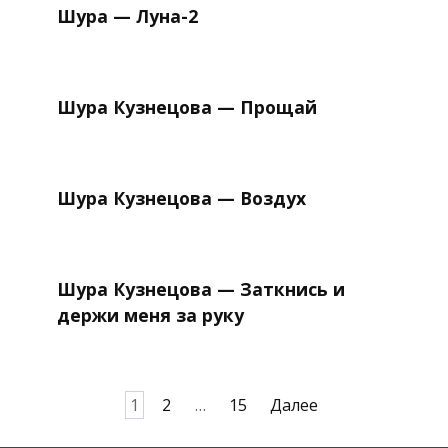
Шура — Луна-2
Шура Кузнецова — Прощай
Шура Кузнецова — Воздух
Шура Кузнецова — Заткнись и
держи меня за руку
Пагинация
1
2
…
15
Далее
записей