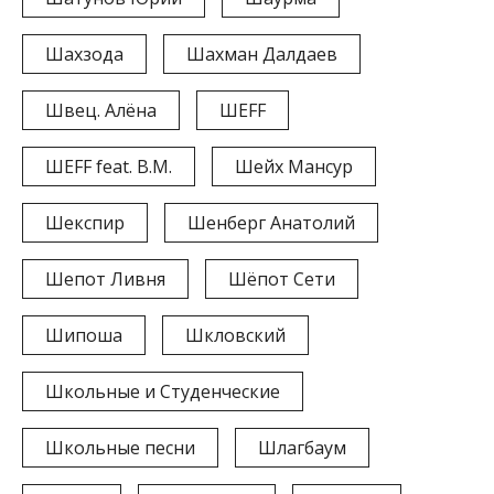
Шахзода
Шахман Далдаев
Швец. Алёна
ШЕFF
ШЕFF feat. B.M.
Шейх Мансур
Шекспир
Шенберг Анатолий
Шепот Ливня
Шёпот Сети
Шипоша
Шкловский
Школьные и Студенческие
Школьные песни
Шлагбаум