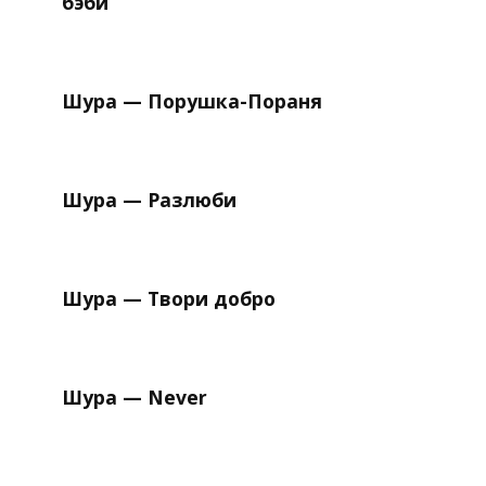
бэби
Шура — Порушка-Пораня
Шура — Разлюби
Шура — Твори добро
Шура — Never