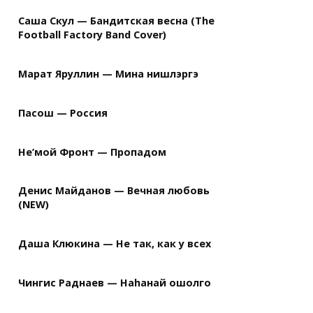
Саша Скул — Бандитская весна (The
Football Factory Band Cover)
Марат Яруллин — Мина нишлэргэ
Пасош — Россия
Не’мой Фронт — Пропадом
Денис Майданов — Вечная любовь
(NEW)
Даша Клюкина — Не так, как у всех
Чингис Раднаев — Наhанай ошолго