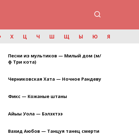
Ф
Х
Ц
Ч
Ш
Щ
Ы
Ю
Я
Песни из мультиков — Милый дом (м/
ф Три кота)
Черниковская Хата — Ночное Рандеву
Фикс — Кожаные штаны
Айыы Уола — Бэлэхтээ
Вахид Аюбов — Танцуя танец смерти