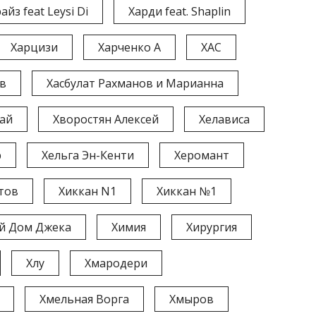
айз feat Leysi Di
Харди feat. Shaplin
Харцизи
Харченко А
ХАС
ов
Хасбулат Рахманов и Марианна
ай
Хворостян Алексей
Хелависа
р
Хельга Эн-Кенти
Херомант
тов
Хиккан N1
Хиккан №1
й Дом Джека
Химия
Хирургия
Хлу
Хмародери
Хмельная Ворга
Хмыров