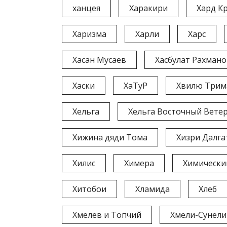
ханцея
Харакири
Хард Кр
Харизма
Харли
Харс
Хасан Мусаев
Хасбулат Рахман
Хаски
ХаТуР
Хвилю Трим
Хельга
Хельга Восточный Вете
Хижина дяди Тома
Хизри Далга
Хилис
Химера
Химически
Хитобои
Хламида
Хлеб
Хмелев и Топчий
Хмели-Сунели