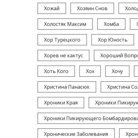
Хожай
Хозяин Снов
Холо
Холостяк Максим
Хомба
Хор Турецкого
Хор Юность
Хорев не кактус
Хороший Вопро
Хоть Кого
Хох
Хочу
Христина Панасюк
Христина Со
Хроники Края
Хроники Пикиру
Хроники Пикирующего Бомбардировщ
Хронические Заболевания
Хрон