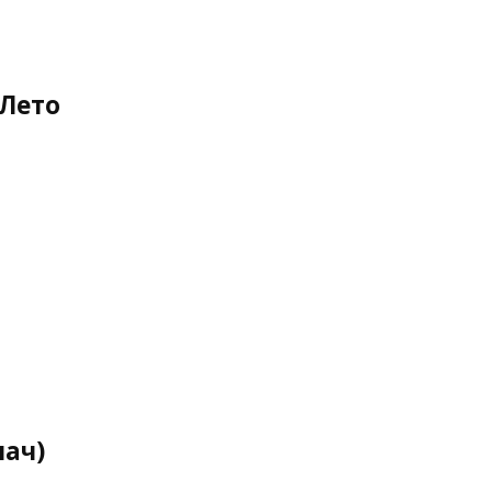
 Лето
лач)