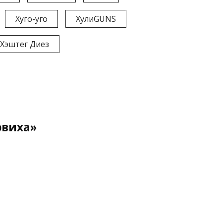
Хуго-уго
ХулиGUNS
Хэштег Диез
рвиха»