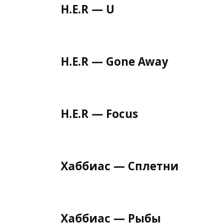
H.E.R — U
H.E.R — Gone Away
H.E.R — Focus
Хаббиас — Сплетни
Хаббиас — Рыбы