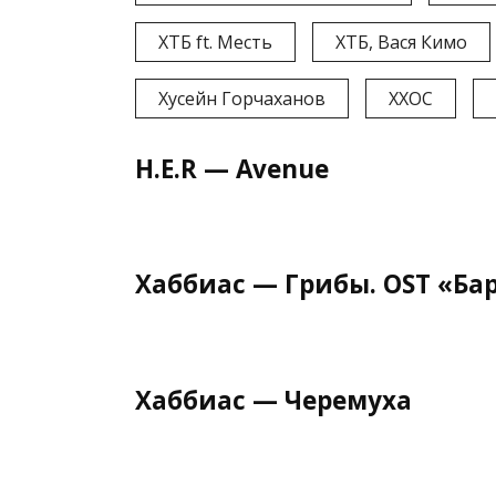
ХТБ ft. Месть
ХТБ, Вася Кимо
Хусейн Горчаханов
ХХОС
H.E.R — Avenue
Хаббиас — Грибы. OST «Ба
Хаббиас — Черемуха