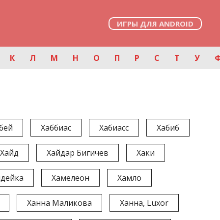
ИГРЫ ДЛЯ ANDROID
К
Л
М
Н
О
П
Р
С
Т
У
абей
Хаббиас
Хабиасс
Хабиб
Хайд
Хайдар Бигичев
Хаки
лдейка
Хамелеон
Хамло
Ханна Маликова
Ханна, Luxor