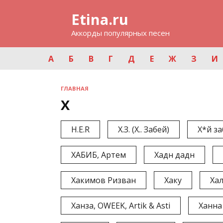
Перейти
Etina.ru
к
содержанию
Аккорды популярных песен
А
Б
В
Г
Д
Е
Ж
З
И
ГЛАВНАЯ
Х
H.E.R
Х.З. (Х.. Забей)
Х*й з
ХАБИБ, Артем
Хадн дадн
Хакимов Ризван
Хаку
Ха
Ханза, OWEEK, Artik & Asti
Ханна