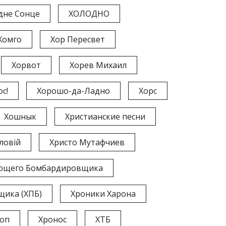
дне Сонце
ХОЛОДНО
Хомго
Хор Пересвет
Хорвот
Хорев Михаил
с!
Хорошо-да-Ладно
Хорс
Хошнык
Христианские песни
ловій
Христо Мутафчиев
ющего Бомбардировщика
ика (ХПБ)
Хроники Харона
оп
Хронос
ХТБ