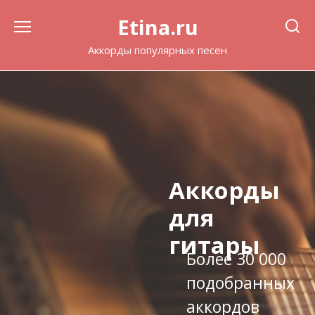
Перейти
Etina.ru
к
содержанию
Аккорды популярных песен
Аккорды
для
гитары
Более 30 000
подобранных
аккордов