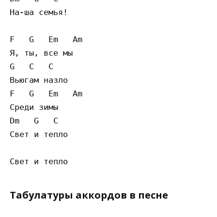
На-ша семья!

F   G   Em   Am

Я, ты, все мы

G   C   C

Вьюгам назло

F   G   Em   Am

Среди зимы

Dm   G   C

Свет и тепло

Табулатуры аккордов в песне