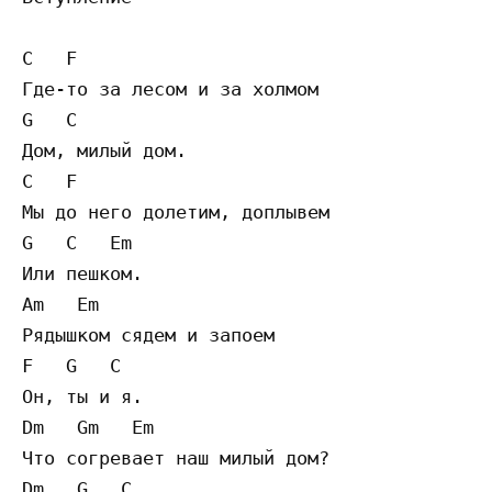
C   F

Где-то за лесом и за холмом

G   C

Дом, милый дом.

C   F

Мы до него долетим, доплывем

G   C   Em

Или пешком.

Am   Em

Рядышком сядем и запоем

F   G   C

Он, ты и я.

Dm   Gm   Em

Что согревает наш милый дом?

Dm   G   C   
