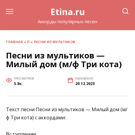
Перейти
Etina.ru
к
содержанию
Аккорды популярных песен
ГЛАВНАЯ
»
П
»
ПЕСНИ ИЗ МУЛЬТИКОВ
Песни из мультиков —
Милый дом (м/ф Три кота)
ПРОСМОТРОВ
ОБНОВЛЕНО
5.8к.
20.12.2023
Текст песни Песни из мультиков — Милый дом (м/
ф Три кота) с аккордами:
Вступление
