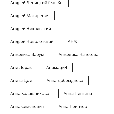
Андрей Леницкий feat. Kel
Андрей Макаревич
Андрей Никольский
Андрей Новолотский
АНЖ
Анжелика Варум
Анжелика Начёсова
Ани Лорак
АнимациЯ
Анита Цой
Анна Добрыднева
Анна Калашникова
Анна Пингина
Анна Семенович
Анна Тринчер