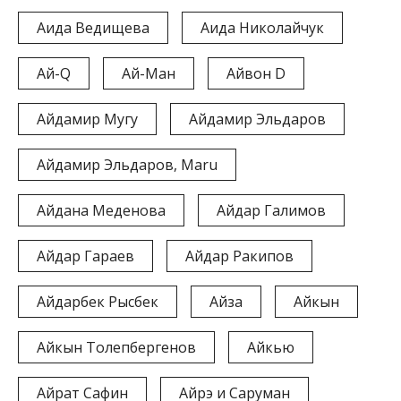
Аида Ведищева
Аида Николайчук
Ай-Q
Ай-Ман
Айвон D
Айдамир Мугу
Айдамир Эльдаров
Айдамир Эльдаров, Maru
Айдана Меденова
Айдар Галимов
Айдар Гараев
Айдар Ракипов
Айдарбек Рысбек
Айза
Айкын
Айкын Толепбергенов
Айкью
Айрат Сафин
Айрэ и Саруман