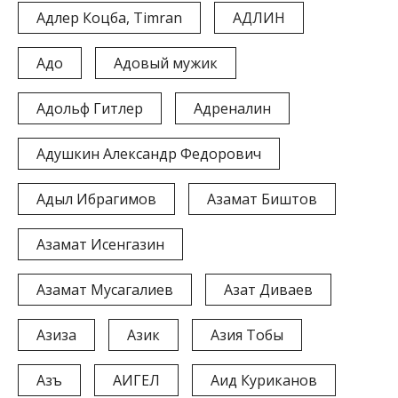
Адлер Коцба, Timran
АДЛИН
Адо
Адовый мужик
Адольф Гитлер
Адреналин
Адушкин Александр Федорович
Адыл Ибрагимов
Азамат Биштов
Азамат Исенгазин
Азамат Мусагалиев
Азат Диваев
Азиза
Азик
Азия Тобы
Азъ
АИГЕЛ
Аид Куриканов