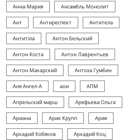
Анна-Мария
Ансамбль Монолит
Ант
Антиреспект
Антитела
Антитіла
Антон Бельский
Антон Коста
Антон Лаврентьев
Антон Макарский
Антоха Гумбин
Аня Ангел-А
аои
АПМ
Апрельский марш
Арефьева Ольга
Ариана
Арик Крупп
Ария
Аркадий Кобяков
Аркадий Коц