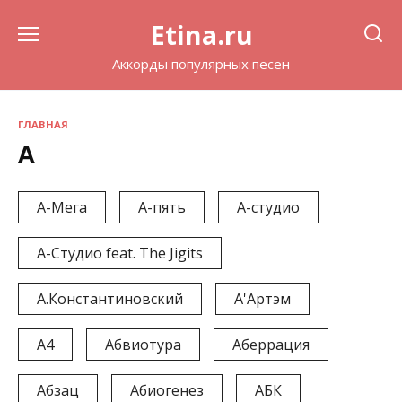
Перейти
Etina.ru
к
содержанию
Аккорды популярных песен
ГЛАВНАЯ
А
А-Мега
А-пять
А-студио
А-Студио feat. The Jigits
А.Константиновский
А'Артэм
А4
Абвиотура
Аберрация
Абзац
Абиогенез
АБК