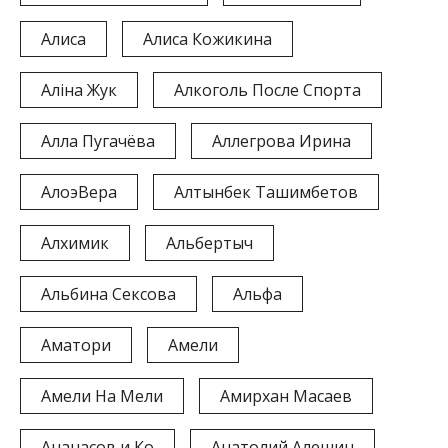
Алиса
Алиса Кожикина
Аліна Жук
Алкоголь После Спорта
Алла Пугачёва
Аллегрова Ирина
АлоэВера
Алтынбек Ташимбетов
Алхимик
Альбертыч
Альбина Сексова
Альфа
Аматори
Амели
Амели На Мели
Амирхан Масаев
Ананасов и Ко
Анатолий Алешин