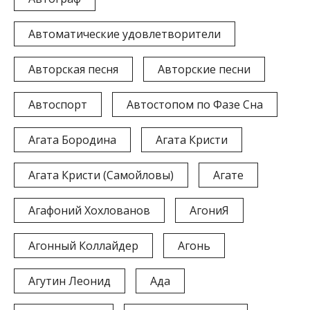
Автоматические удовлетворители
Авторская песня
Авторские песни
Автоспорт
Автостопом по Фазе Сна
Агата Бородина
Агата Кристи
Агата Кристи (Самойловы)
Агате
Агафоний Хохлованов
АгониЯ
Агонный Коллайдер
Агонь
Агутин Леонид
Ада