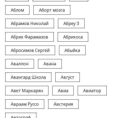
Аблом
Аборт мозга
Абрамов Николай
Абреу З
Абрик Фарамазов
Абрикоса
Абросимов Сергей
Абыйка
Аваллон
Авана
Авангард Школа
Август
Авет Маркарян
Авиа
Авиатор
Авраам Руссо
Австерия
Автограф