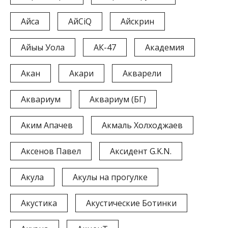
Айса
АйСіQ
Айскрин
Айыы Уола
АК-47
Академия
Акан
Акари
Акварели
Аквариум
Аквариум (БГ)
Аким Апачев
Акмаль Холходжаев
Аксенов Павел
Аксидент G.K.N.
Акула
Акулы на прогулке
Акустика
Акустические Ботинки