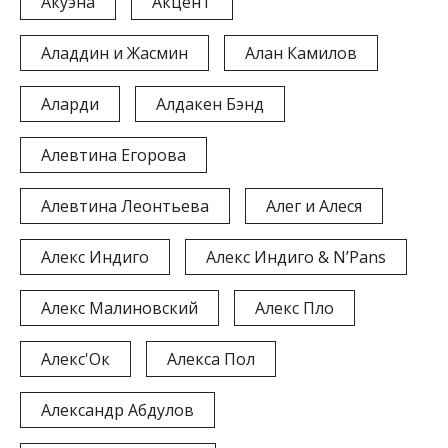
Акуэна
АкценТ
Аладдин и Жасмин
Алан Камилов
Аларди
Алдакен Бэнд
Алевтина Егорова
Алевтина Леонтьева
Алег и Алеся
Алекс Индиго
Алекс Индиго & N’Pans
Алекс Малиновский
Алекс Пло
Алекс'Ок
Алекса Пол
Александр Абдулов