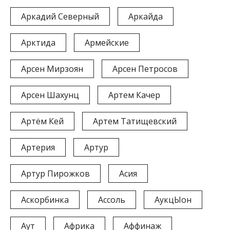
Аркадий Северный
Аркайда
Арктида
Армейские
Арсен Мирзоян
Арсен Петросов
Арсен Шахунц
Артем Качер
Артём Кей
Артем Татищевский
Артерия
Артур
Артур Пирожков
Асия
Аскорбинка
Ассоль
АукцЫон
Аут
Африка
Аффинаж