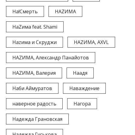
На!Смерть
НАZИМА
НаZима feat. Shami
Наzима и Скруджи
НАZИМА, AXVL
НАZИМА, Александр Панайотов
НАZИМА, Валерия
Наадя
Наби Аймуратов
Наваждение
наверное радость
Нагора
Надежда Грановская
Надежда Гуськова