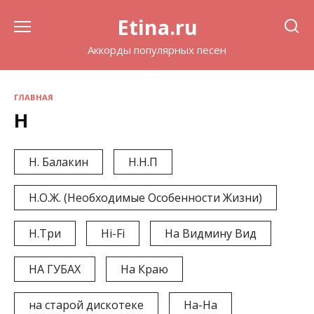
Перейти
Etina.ru
к
содержанию
Аккорды популярных песен
ГЛАВНАЯ
Н
Н. Балакин
Н.Н.П
Н.О.Ж. (Необходимые Особенности Жизни)
Н.Три
Нi-Fi
На Видмину Вид
НА ГУБАХ
На Краю
на старой дискотеке
На-На