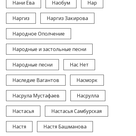
Нани Ева
Наобум
Нар
Наргиз
Наргиз Закирова
Народное Ополчение
Народные и застольные песни
Народные песни
Нас Нет
Наследие Вагантов
Насморк
Насрула Мустафаев
Насрулла
Настасья
Настасья Самбурская
Настя
Настя Башманова