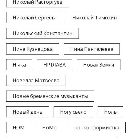
Николай Расторгуев
Николай Сергеев
Николай Тимохин
Никольский Константин
Нина Кузнецова
Нина Пантелеева
Нічка
НІЧЛАВА
Новая Земля
Новелла Матвеева
Новые бременские музыканты
Новый день
Ногу свело
Ноль
НОМ
НоМо
нонконформистка