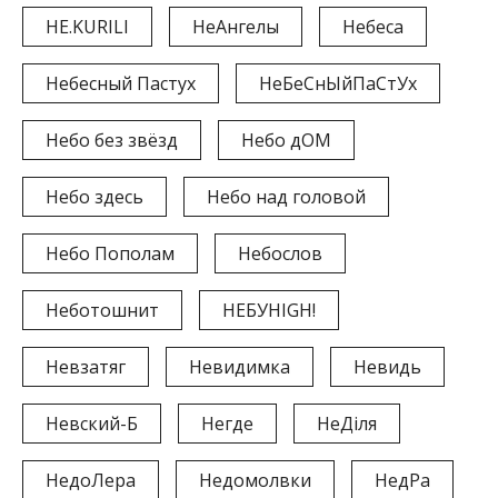
НЕ.KURILI
НеАнгелы
Небеса
Небесный Пастух
НеБеСнЫйПаСтУх
Небо без звёзд
Небо дОМ
Небо здесь
Небо над головой
Небо Пополам
Небослов
Неботошнит
НЕБУHIGH!
Невзатяг
Невидимка
Невидь
Невский-Б
Негде
НеДіля
НедоЛера
Недомолвки
НедРа