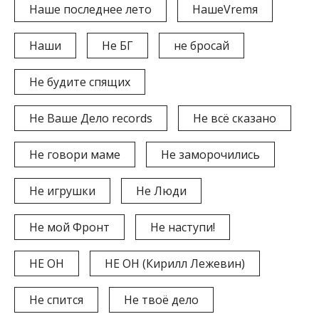
Наше последнее лето
НашеVremя
Наши
Не БГ
не бросай
Не будите спящих
Не Ваше Дело records
Не всё сказано
Не говори маме
Не заморочились
Не игрушки
Не Люди
Не мой Фронт
Не наступи!
НЕ ОН
НЕ ОН (Кирилл Лежевин)
Не спится
Не твоё дело