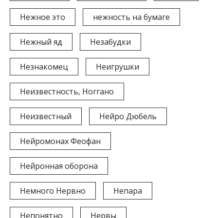
Нежное это
нежность на бумаге
Нежный яд
Незабудки
Незнакомец
Неигрушки
Неизвестность, Ноггано
Неизвестный
Нейро Дюбель
Нейромонах Феофан
Нейронная оборона
Немного Нервно
Непара
Непонятно
Нервы