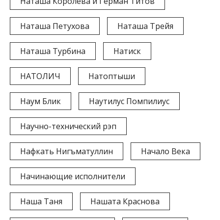
Наташа Королёва и Герман Титов
Наташа Петухова
Наташа Трейя
Наташа Турбина
Натиск
НАТОЛИЧ
Натоптыши
Наум Блик
Наутилус Помпилиус
Научно-технический рэп
Нафкать Нигъматуллин
Начало Века
Начинающие исполнители
Наша Таня
Нашата Краснова