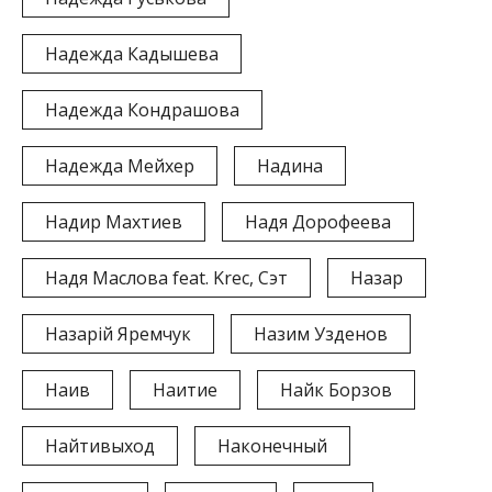
Надежда Кадышева
Надежда Кондрашова
Надежда Мейхер
Надина
Надир Махтиев
Надя Дорофеева
Надя Маслова feat. Krec, Сэт
Назар
Назарій Яремчук
Назим Узденов
Наив
Наитие
Найк Борзов
Найтивыход
Наконечный