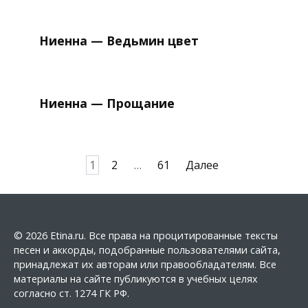
Ниенна — Ведьмин цвет
Ниенна — Прощание
Пагинация
1
2
…
61
Далее
записей
© 2026 Etina.ru. Все права на процитированные тексты
песен и аккорды, подобранные пользователями сайта,
принадлежат их авторам или правообладателям. Все
материалы на сайте публикуются в учебных целях
согласно ст. 1274 ГК РФ.