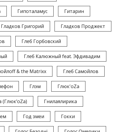
а
Гипоталамус
Гитарин
Гладков Григорий
Гладков Проджект
ов
Глеб Горбовский
ный
Глеб Калюжный feat. Эфдивадим
ойлоff & the Matrixx
Глеб Самойлов
лефон
Глэм
Глюк'oZа
 (Глюк’oZa)
Гнилаялирика
лем
Год змеи
Гокки
Голос Безодні
Голос Омерики