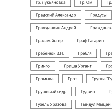
гр. Лукьяновка
Гр. Ом
Гр
Градский Александр
Градусы
Гражданкин Андрей
Гражданск
Грассмейстер
Граф Гагарин
Гребенюк В.Н.
Гребля
Гр
Гринго
Гриша Ургант
Гр
Громыка
Грот
Группа "Г
Грушевый сидр
Гудвин
Г
Гузель Уразова
Гындул Мыцей