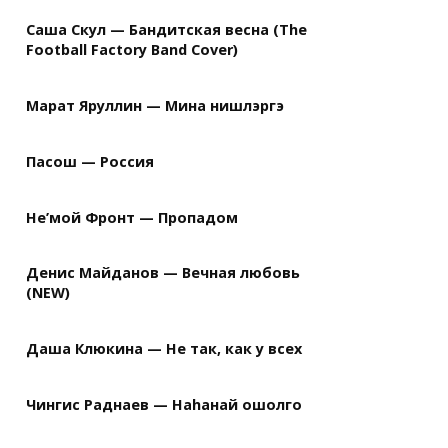
Саша Скул — Бандитская весна (The
Football Factory Band Cover)
Марат Яруллин — Мина нишлэргэ
Пасош — Россия
Не’мой Фронт — Пропадом
Денис Майданов — Вечная любовь
(NEW)
Даша Клюкина — Не так, как у всех
Чингис Раднаев — Наhанай ошолго