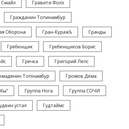
. Смайл
Гравити Фолз
Гражданин Топинамбур
ая Оборона
Гран-КуражЪ
Гранды
Гребенщик
Гребенщиков Борис
ейс
Гречка
Григорий Лепс
омадянин Топінамбур
Громов Дёма
убы"
Группа Нога
Группа СОЧИ
удвин устал
Гудтаймс