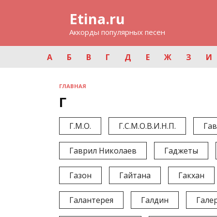
Перейти
Etina.ru
к
содержанию
Аккорды популярных песен
А
Б
В
Г
Д
Е
Ж
З
И
ГЛАВНАЯ
Г
Г.М.О.
Г.С.М.О.В.И.Н.П.
Га
Гаврил Николаев
Гаджеты
Газон
Гайтана
Гакхан
Галантерея
Галдин
Галер