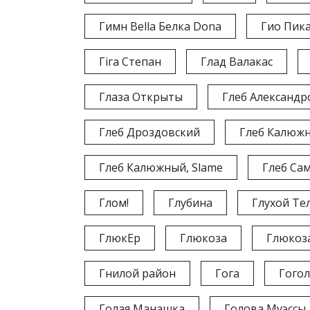
Гимн Bella Белка Dona
Гио Пик
Гіга Степан
Глад Валакас
Глаза Открыты
Глеб Александр
Глеб Дроздовский
Глеб Калюж
Глеб Калюжный, Slame
Глеб Сам
Глом!
Глубина
Глухой Те
ГлюкЕр
Глюкоза
Глюкоза
Гнилой район
Гога
Гого
Голая Манашка
Голова Муэссы