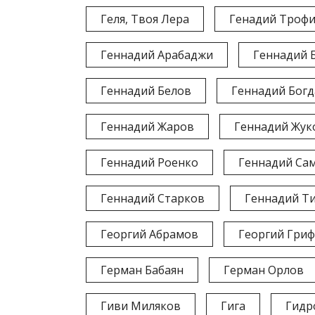
Геля, Твоя Лера
Генадий Троф
Геннадий Арабаджи
Геннадий 
Геннадий Белов
Геннадий Бог
Геннадий Жаров
Геннадий Жук
Геннадий Роенко
Геннадий Са
Геннадий Старков
Геннадий Т
Георгий Абрамов
Георгий Гриф
Герман Бабаян
Герман Орлов
Гиви Миляков
Гига
Гидр