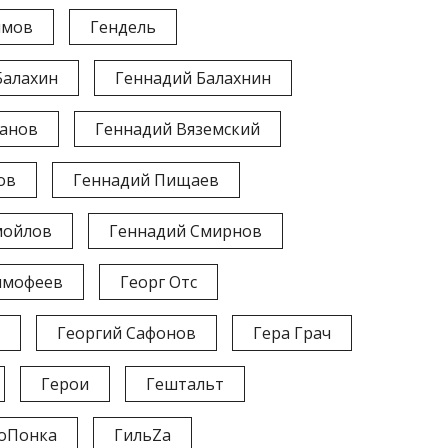
имов
Гендель
Балахин
Геннадий Балахнин
данов
Геннадий Вяземский
ов
Геннадий Пищаев
мойлов
Геннадий Смирнов
имофеев
Георг Отс
Георгий Сафонов
Гера Грач
Герои
Гештальт
оПонка
ГильZа