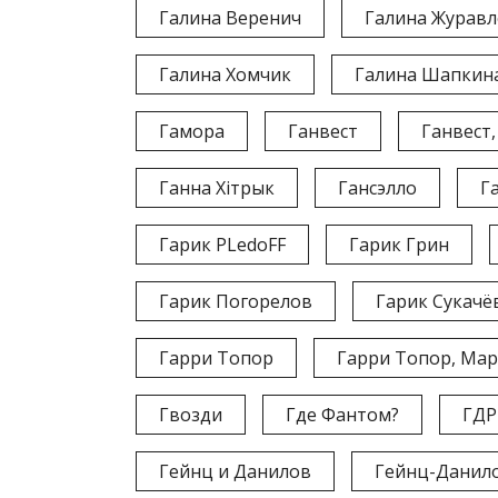
Галина Веренич
Галина Журавл
Галина Хомчик
Галина Шапкин
Гамора
Ганвест
Ганвест
Ганна Хітрык
Гансэлло
Г
Гарик PLedoFF
Гарик Грин
Гарик Погорелов
Гарик Сукачё
Гарри Топор
Гарри Топор, Мар
Гвозди
Где Фантом?
ГДР
Гейнц и Данилов
Гейнц-Данил