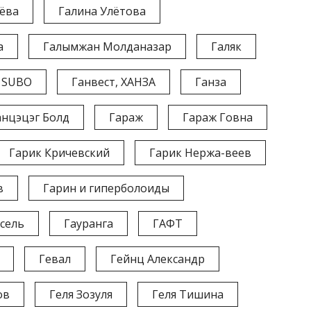
ёва
Галина Улётова
а
Галымжан Молданазар
Галяк
, SUBO
Ганвест, ХАНЗА
Ганза
анцэцэг Болд
Гараж
Гараж Говна
Гарик Кричевский
Гарик Нержа-веев
в
Гарин и гиперболоиды
сель
Гауранга
ГАФТ
Гевал
Гейнц Александр
ов
Геля Зозуля
Геля Тишина