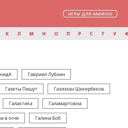
ИГРЫ ДЛЯ ANDROID
К
Л
М
Н
О
П
Р
С
Т
У
внидА
Гавриил Лубнин
Газеты Пишут
Газизхан Шекербеков
Галактика
Галамартовна
а в огне
Галина Боб