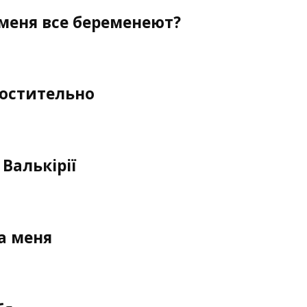
меня все беременеют?
ростительно
Валькірії
а меня