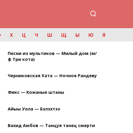
Ф
Х
Ц
Ч
Ш
Щ
Ы
Ю
Я
Песни из мультиков — Милый дом (м/
ф Три кота)
Черниковская Хата — Ночное Рандеву
Фикс — Кожаные штаны
Айыы Уола — Бэлэхтээ
Вахид Аюбов — Танцуя танец смерти