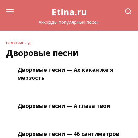
Перейти
Etina.ru
к
содержанию
Аккорды популярных песен
ГЛАВНАЯ
»
Д
Дворовые песни
Дворовые песни — Ах какая же я
мерзость
Дворовые песни — А глаза твои
Дворовые песни — 46 сантиметров