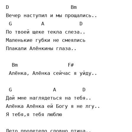
D                     Bm 

Вечер наступил и мы прощались.. 

 G          A            D 

По твоей щеке текла слеза.. 

Маленькие губки не смеялись 

Плакали Алёнкины глаза.. 

  Bm                 F# 

 Алёнка, Алёнка сейчас я уйду.. 

 G              A         D 

Дай мне наглядеться на тебя.. 

Алёнка Алёнка ей Богу я не лгу.. 

Я тебя,я тебя люблю 

Лето пролетело словно птица.. 
