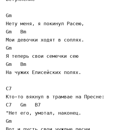
Gm

Нету меня, я покинул Расею,

Gm   Bm

Мои девочки ходят в соплях.

Gm

Я теперь свои семечки сею

Gm   Bm

На чужих Елисейских полях.

C7

Кто-то вякнул в трамвае на Пресне:

C7   Gm   B7

"Нет его, умотал, наконец.

Gm

Вот и пусть свои чуждые песни
