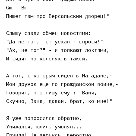
Gm   Bm

Пишет там про Версальский дворец!"

Слышу сзади обмен новостями:

"Да не тот, тот уехал - спроси!"

"Ах, не тот?" - и толкают локтями,

И сидят на коленях в такси.

А тот, с которым сидел в Магадане,-

Мой дружок еще по гражданской войне,-

Говорит, что пишу ему : "Ваня,

Скучно, Ваня, давай, брат, ко мне!"

Я уже попросился обратно,

Унижался, юлил, умолял...

Ерунда! Не вернусь, вероятно,
