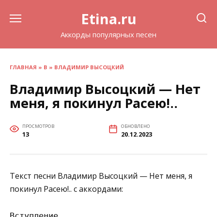
Перейти
Etina.ru
к
содержанию
Аккорды популярных песен
ГЛАВНАЯ
»
В
»
ВЛАДИМИР ВЫСОЦКИЙ
Владимир Высоцкий — Нет
меня, я покинул Расею!..
ПРОСМОТРОВ
ОБНОВЛЕНО
13
20.12.2023
Текст песни Владимир Высоцкий — Нет меня, я
покинул Расею!.. с аккордами:
Вступление
