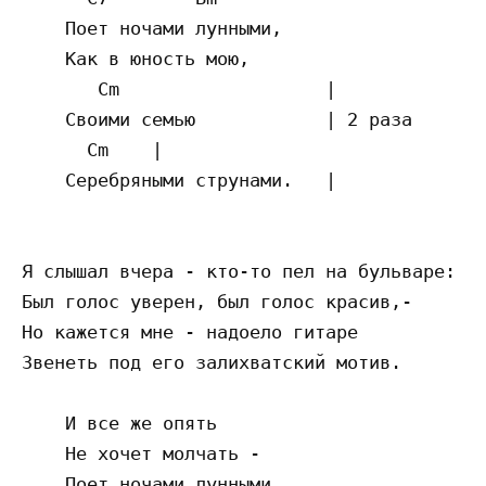
    Поет ночами лунными,

    Как в юность мою,

       Cm                   |

    Своими семью            | 2 раза

      Cm    |

    Серебряными струнами.   |

Я слышал вчера - кто-то пел на бульваре:

Был голос уверен, был голос красив,-

Но кажется мне - надоело гитаре

Звенеть под его залихватский мотив.

    И все же опять

    Не хочет молчать -

    Поет ночами лунными,
