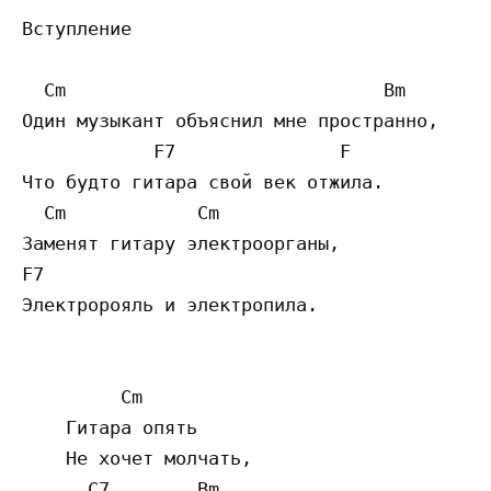
Вступление

  Cm                             Bm

Один музыкант объяснил мне пространно,

            F7               F

Что будто гитара свой век отжила.

  Cm            Cm

Заменят гитару электроорганы,

F7

Электророяль и электропила.

         Cm

    Гитара опять

    Не хочет молчать,

      C7        Bm
