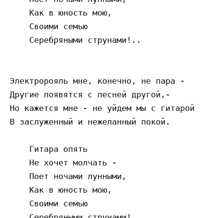
    Как в юность мою,

    Своими семью

    Серебряными струнами!..

Электророяль мне, конечно, не пара -

Другие появятся с песней другой,-

Но кажется мне - не уйдем мы с гитарой

В заслуженный и нежеланный покой.

    Гитара опять

    Не хочет молчать -

    Поет ночами лунными,

    Как в юность мою,

    Своими семью
