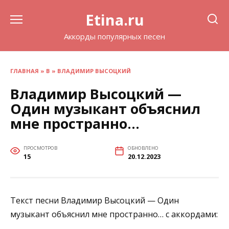
Перейти
Etina.ru
к
содержанию
Аккорды популярных песен
ГЛАВНАЯ
»
В
»
ВЛАДИМИР ВЫСОЦКИЙ
Владимир Высоцкий —
Один музыкант объяснил
мне пространно…
ПРОСМОТРОВ
ОБНОВЛЕНО
15
20.12.2023
Текст песни Владимир Высоцкий — Один
музыкант объяснил мне пространно… с аккордами: