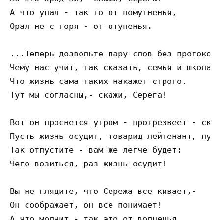
А что упал - так то от помутненья,

Орал не с горя - от отупенья.

...Теперь дозвольте пару слов без протокола
Чему нас учит, так сказать, семья и школа? 
Что жизнь сама таких накажет строго.

Тут мы согласны,- скажи, Серега!

Вот он проснется утром - протрезвеет - скаж
Пусть жизнь осудит, товарищ лейтенант, пуст
Так отпустите - вам же легче будет:

Чего возиться, раз жизнь осудит!

Вы не глядите, что Сережа все кивает,-

Он соображает, он все понимает!

А что молчит - так это от волненья,
