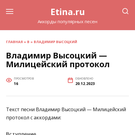
Перейти
Etina.ru
к
содержанию
Аккорды популярных песен
ГЛАВНАЯ
»
В
»
ВЛАДИМИР ВЫСОЦКИЙ
Владимир Высоцкий —
Милицейский протокол
ПРОСМОТРОВ
ОБНОВЛЕНО
16
20.12.2023
Текст песни Владимир Высоцкий — Милицейский
протокол с аккордами:
Вступление
