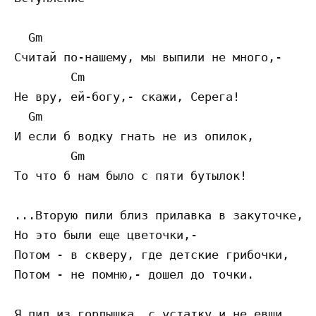
  Gm

Считай по-нашему, мы выпили не много,-

        Cm

Не вру, ей-богу,- скажи, Серега!

  Gm

И если б водку гнать не из опилок,

        Gm

То что б нам было с пяти бутылок!

...Вторую пили близ прилавка в закуточке,-

Но это были еще цветочки,-

Потом - в скверу, где детские грибочки,

Потом - не помню,- дошел до точки.

Я пил из горлышка, с устатку и не евши,
