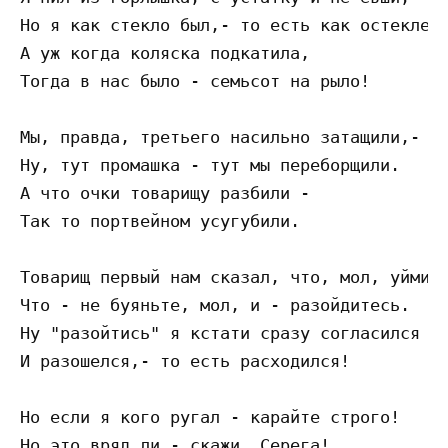
Но я как стекло был,- то есть как остеклене
А уж когда коляска подкатила,

Тогда в нас было - семьсот на рыло!

Мы, правда, третьего насильно затащили,-

Ну, тут промашка - тут мы переборщили.

А что очки товарищу разбили -

Так то портвейном усугубили.

Товарищ первый нам сказал, что, мол, уймите
Что - не буяньте, мол, и - разойдитесь.

Ну "разойтись" я кстати сразу согласился -

И разошелся,- то есть расходился!

Но если я кого ругал - карайте строго!

Но это вряд ли,- скажи, Серега!
