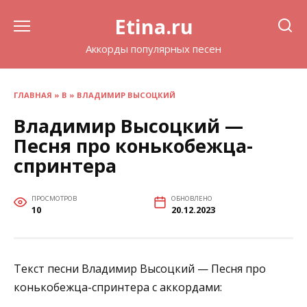
Перейти
Etina.ru
к
содержанию
Аккорды популярных песен
ГЛАВНАЯ
»
В
»
ВЛАДИМИР ВЫСОЦКИЙ
Владимир Высоцкий —
Песня про конькобежца-
спринтера
ПРОСМОТРОВ
ОБНОВЛЕНО
10
20.12.2023
Текст песни Владимир Высоцкий — Песня про
конькобежца-спринтера с аккордами: