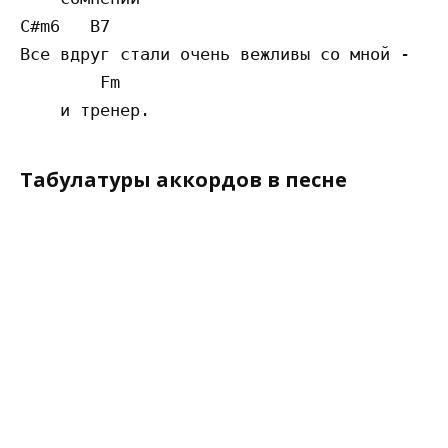
C#m6   B7

Все вдруг стали очень вежливы со мной -

        Fm

Табулатуры аккордов в песне