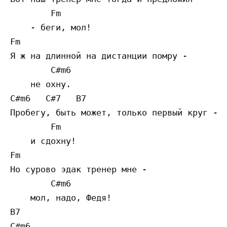
        Fm

    - беги, мол!

Fm

Я ж на длинной на дистанции помру -

        C#m6

    не охну.

C#m6   C#7   B7

Пробегу, быть может, только первый круг -

        Fm

    и сдохну!

Fm

Но сурово эдак тренер мне -

        C#m6

    мол, надо, Федя!

B7

C#m6
