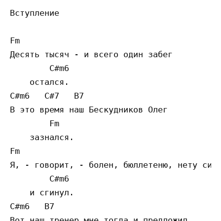
Вступление

Fm

Десять тысяч - и всего один забег

        C#m6

    остался.

C#m6   C#7   B7

В это время наш Бескудников Олег

        Fm

    зазнался.

Fm

Я, - говорит, - болен, бюллетеню, нету сил!
        C#m6

    и сгинул.

C#m6   B7

Вот наш тренер мне тогда и предложил
