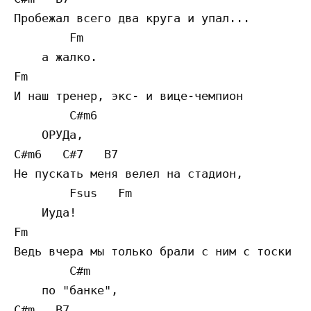
Пробежал всего два круга и упал...

        Fm

    а жалко.

Fm

И наш тренер, экс- и вице-чемпион

        C#m6

    ОРУДа,

C#m6   C#7   B7

Не пускать меня велел на стадион,

        Fsus   Fm

    Иуда!

Fm

Ведь вчера мы только брали с ним с тоски

        C#m

    по "банке",

C#m   B7
