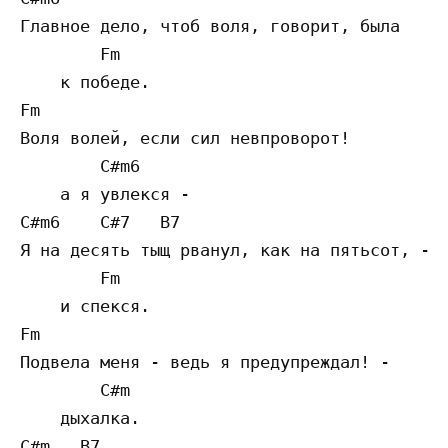
Главное дело, чтоб воля, говорит, была

        Fm

    к победе.

Fm

Воля волей, если сил невпроворот!

        C#m6

    а я увлекся -

C#m6    C#7   B7

Я на десять тыщ рванул, как на пятьсот, -

        Fm

    и спекся.

Fm

Подвела меня - ведь я предупреждал! -

        C#m

    дыхалка.

C#m   B7
