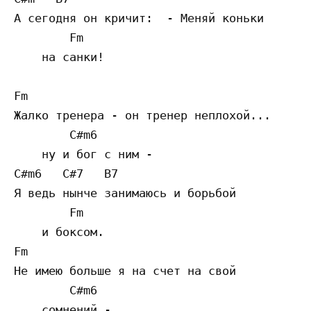
А сегодня он кричит:  - Меняй коньки

        Fm

    на санки!

Fm

Жалко тренера - он тренер неплохой...

        C#m6

    ну и бог с ним -

C#m6   C#7   B7

Я ведь нынче занимаюсь и борьбой

        Fm

    и боксом.

Fm

Не имею больше я на счет на свой

        C#m6

    сомнений -
