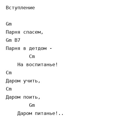
Вступление

Gm

Парня спасем,

Gm B7

Парня в детдом -

        Cm

    На воспитанье!

Cm

Даром учить,

Cm

Даром поить,

        Gm

    Даром питанье!..
