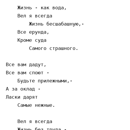
    Жизнь - как вода,

    Вел я всегда

        Жизнь бесшабашную,-

    Все ерунда,

    Кроме суда

        Самого страшного.

Все вам дадут,

Все вам споют -

    Будьте прилежными,-

А за оклад -

Ласки дарят

    Самые нежные.

    Вел я всегда

    Жизнь без труда -
