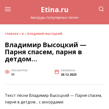
Перейти
Etina.ru
к
содержанию
Аккорды популярных песен
ГЛАВНАЯ
»
В
»
ВЛАДИМИР ВЫСОЦКИЙ
Владимир Высоцкий —
Парня спасем, парня в
детдом…
ПРОСМОТРОВ
ОБНОВЛЕНО
11
20.12.2023
Текст песни Владимир Высоцкий — Парня спасем,
парня в детдом… с аккордами: