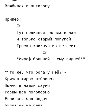
Влюбился в антилопу.

Припев:

     Cm

     Тут поднялся галдеж и лай,

     И только старый попугай

     Громко крикнул из ветвей:

                Cm

     "Жираф большой - ему видней!"

"Что же, что рога у ней? -

Кричал жираф любовно. -

Нынче в нашей фауне

Равны все поголовно.

Если вся моя родня

Будет ей не рада,
