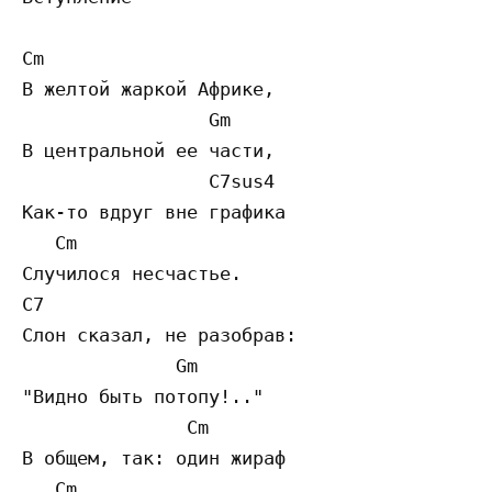
Cm

В желтой жаркой Африке,

                 Gm

В центральной ее части,

                 C7sus4

Как-то вдруг вне графика

   Cm

Случилося несчастье.

C7

Слон сказал, не разобрав:

              Gm

"Видно быть потопу!.."

               Cm

В общем, так: один жираф

   Cm
