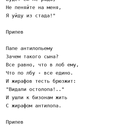
Не пеняйте на меня,

Я уйду из стада!"

Припев

Папе антилопьему

Зачем такого сына?

Все равно, что в лоб ему,

Что по лбу - все едино.

И жирафов тесть брюзжит:

"Видали остолопа!.."

И ушли к бизонам жить

С жирафом антилопа.

Припев
