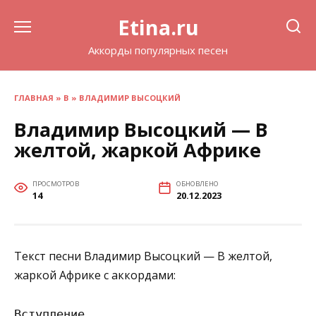
Перейти
Etina.ru
к
содержанию
Аккорды популярных песен
ГЛАВНАЯ
»
В
»
ВЛАДИМИР ВЫСОЦКИЙ
Владимир Высоцкий — В
желтой, жаркой Африке
ПРОСМОТРОВ
ОБНОВЛЕНО
14
20.12.2023
Текст песни Владимир Высоцкий — В желтой,
жаркой Африке с аккордами:
Вступление
