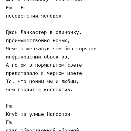
Fm   Fm

несоветский человек.

Джон Ланкастер в одиночку,

преимущественно ночью,

Чем-то щелкал,в чем был спрятан

инфракрасный объектив, -

А потом в нормальном свете

представало в черном цвете

То, что ценим мы и любим,

чем гордится коллектив.

Fm

Клуб на улице Нагорной

Fm

стал общественной уборной,
