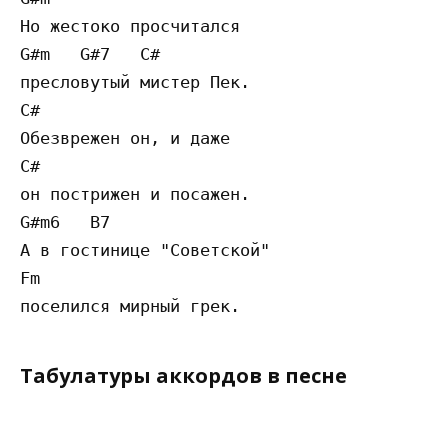
Но жестоко просчитался

G#m   G#7   C#

пресловутый мистер Пек.

C#

Обезврежен он, и даже

C#

он пострижен и посажен.

G#m6   B7

А в гостинице "Советской"

Fm

Табулатуры аккордов в песне