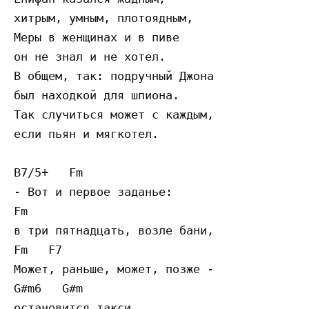
хитрым, умным, плотоядным,

Меры в женщинах и в пиве

он не знал и не хотел.

В общем, так: подручный Джона

был находкой для шпиона.

Так случиться может с каждым,

если пьян и мягкотел.

B7/5+   Fm

- Вот и первое заданье:

Fm

в три пятнадцать, возле бани,

Fm   F7

Может, раньше, может, позже -

G#m6   G#m

остановится такси.
