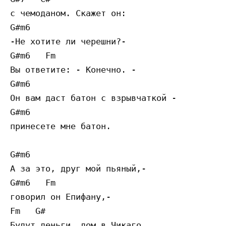
с чемоданом. Скажет он:

G#m6

-Не хотите ли черешни?-

G#m6   Fm

Вы ответите: - Конечно. -

G#m6

Он вам даст батон с взрывчаткой -

G#m6

принесете мне батон.

G#m6

А за это, друг мой пьяный,-

G#m6   Fm

говорил он Епифану,-

Fm   G#

Будут деньги, дом в Чикаго,
