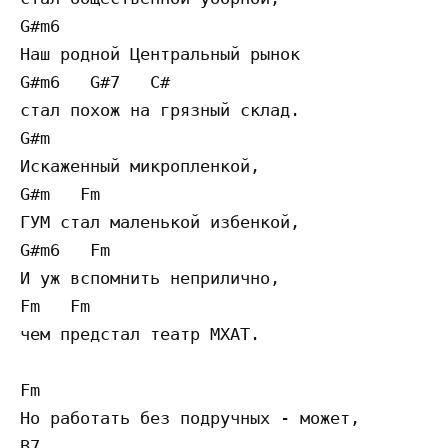
G#m6

Наш родной Центральный рынок

G#m6   G#7   C#

стал похож на грязный склад.

G#m

Искаженный микропленкой,

G#m   Fm

ГУМ стал маленькой избенкой,

G#m6   Fm

И уж вспомнить неприлично,

Fm   Fm

чем предстал театр МХАТ.

Fm

Но работать без подручных - может,

B7
