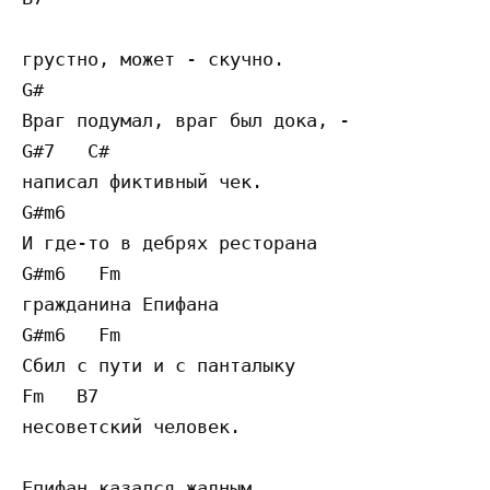
грустно, может - скучно.

G#

Враг подумал, враг был дока, -

G#7   C#

написал фиктивный чек.

G#m6

И где-то в дебрях ресторана

G#m6   Fm

гражданина Епифана

G#m6   Fm

Сбил с пути и с панталыку

Fm   B7

несоветский человек.

Епифан казался жадным,
