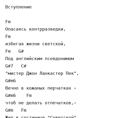
Вступление

Fm

Опасаясь контрразведки,

Fm

избегая жизни светской,

Fm   G#

Под английским псевдонимом

G#7   C#

"мистер Джон Ланкастер Пек",

G#m6

Вечно в кожаных перчатках -

G#m6    Fm

чтоб не делать отпечатков,-

G#m   Fm

Жил в гостинице "Советской"
