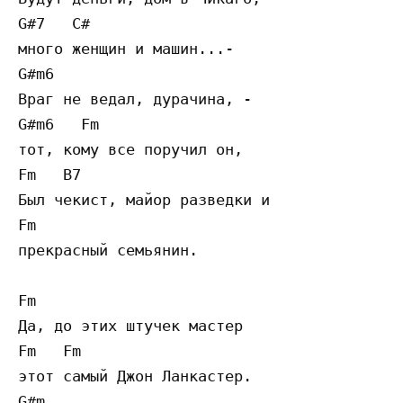
G#7   C#

много женщин и машин...-

G#m6

Враг не ведал, дурачина, -

G#m6   Fm

тот, кому все поручил он,

Fm   B7

Был чекист, майор разведки и

Fm

прекрасный семьянин.

Fm

Да, до этих штучек мастер

Fm   Fm

этот самый Джон Ланкастер.

G#m
