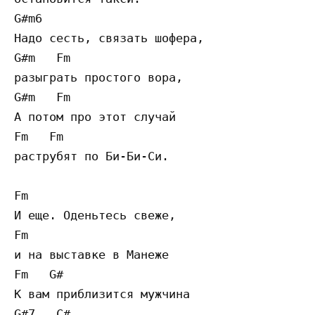
G#m6

Надо сесть, связать шофера,

G#m   Fm

разыграть простого вора,

G#m   Fm

А потом про этот случай

Fm   Fm

раструбят по Би-Би-Си.

Fm

И еще. Оденьтесь свеже,

Fm

и на выставке в Манеже

Fm   G#

К вам приблизится мужчина

G#7   C#
