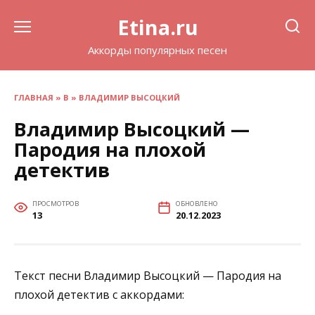
Перейти
Etina.ru
к
содержанию
Аккорды популярных песен
ГЛАВНАЯ
»
В
»
ВЛАДИМИР ВЫСОЦКИЙ
Владимир Высоцкий —
Пародия на плохой
детектив
ПРОСМОТРОВ
ОБНОВЛЕНО
13
20.12.2023
Текст песни Владимир Высоцкий — Пародия на
плохой детектив с аккордами: