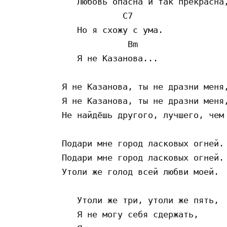
   Любовь опасна и так прекрасна,
            C7

   Но я схожу с ума.

             Bm

   Я не Казанова...

Я не Казанова, ты не дразни меня,
Я не Казанова, ты не дразни меня,
Не найдёшь другого, лучшего, чем 
Подари мне город ласковых огней.

Подари мне город ласковых огней.

Утоли же голод всей любви моей.

   Утоли же три, утоли же пять,

   Я не могу себя сдержать,
