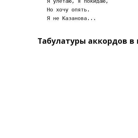
   Я улетаю, я покидаю,

   Но хочу опять.

Табулатуры аккордов в 