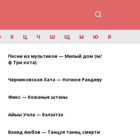
Ф
Х
Ц
Ч
Ш
Щ
Ы
Ю
Я
Песни из мультиков — Милый дом (м/
ф Три кота)
Черниковская Хата — Ночное Рандеву
Фикс — Кожаные штаны
Айыы Уола — Бэлэхтээ
Вахид Аюбов — Танцуя танец смерти