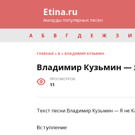
Перейти
Etina.ru
к
содержанию
Аккорды популярных песен
А
Б
В
Г
Д
Е
Ж
З
И
ГЛАВНАЯ
»
В
»
ВЛАДИМИР КУЗЬМИН
Владимир Кузьмин — Я
ПРОСМОТРОВ
11
Текст песни Владимир Кузьмин — Я не К
Вступление
