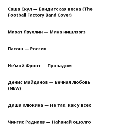
Саша Скул — Бандитская весна (The
Football Factory Band Cover)
Марат Яруллин — Мина нишлэргэ
Пасош — Россия
Не’мой Фронт — Пропадом
Денис Майданов — Вечная любовь
(NEW)
Даша Клюкина — Не так, как у всех
Чингис Раднаев — Наhанай ошолго