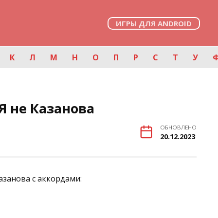
ИГРЫ ДЛЯ ANDROID
К
Л
М
Н
О
П
Р
С
Т
У
 не Казанова
ОБНОВЛЕНО
20.12.2023
азанова с аккордами: