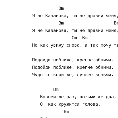
          Bm

Я не Казанова, ты не дразни меня,
          Bm                   Bm
Я не Казанова, ты не дразни меня,
               Cm  Bm            
Но как увижу снова, я так хочу те
Подойди поближе, крепче обними.

Подойди поближе, крепче обними.

Чудо сотвори же, лучшее возьми.

        Bm

   Возьми же раз, возьми же два,

   О, как кружится голова,

            Bm
