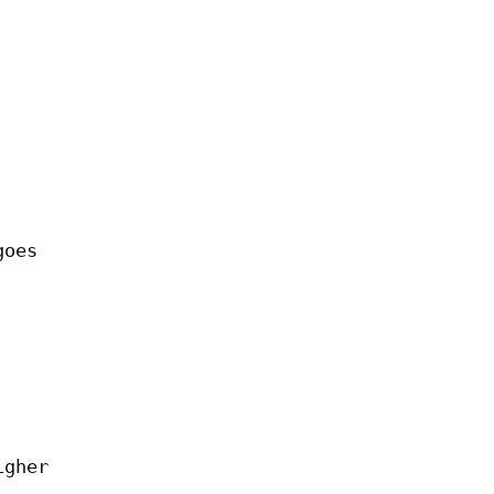
oes

gher
