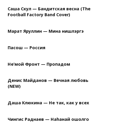
Саша Скул — Бандитская весна (The
Football Factory Band Cover)
Марат Яруллин — Мина нишлэргэ
Пасош — Россия
Не’мой Фронт — Пропадом
Денис Майданов — Вечная любовь
(NEW)
Даша Клюкина — Не так, как у всех
Чингис Раднаев — Наhанай ошолго