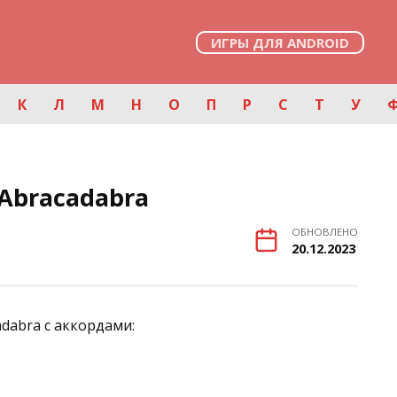
ИГРЫ ДЛЯ ANDROID
К
Л
М
Н
О
П
Р
С
Т
У
Abracadabra
ОБНОВЛЕНО
20.12.2023
dabra с аккордами: