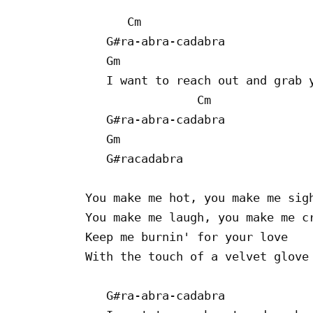
      Cm

   G#ra-abra-cadabra

   Gm

   I want to reach out and grab y
                Cm

   G#ra-abra-cadabra

   Gm

   G#racadabra

You make me hot, you make me sigh
You make me laugh, you make me cr
Keep me burnin' for your love

With the touch of a velvet glove

   G#ra-abra-cadabra
