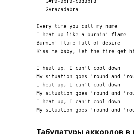
   G#ra-abra-cadabra

   G#racadabra

Every time you call my name

I heat up like a burnin' flame

Burnin' flame full of desire

Kiss me baby, let the fire get hi
I heat up, I can't cool down

My situation goes 'round and 'rou
I heat up, I can't cool down

My situation goes 'round and 'rou
I heat up, I can't cool down

Табулатуры аккордов в 