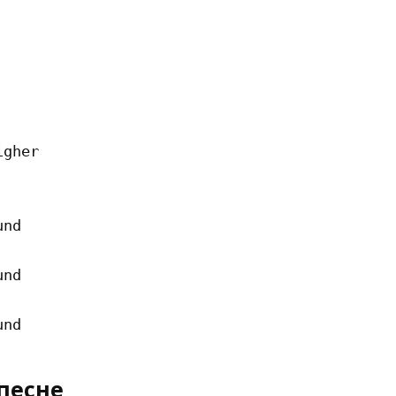
gher

nd

nd

песне