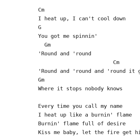
Cm

I heat up, I can't cool down

G

You got me spinnin'

  Gm

'Round and 'round

                        Cm

'Round and 'round and 'round it g
Gm

Where it stops nobody knows

Every time you call my name

I heat up like a burnin' flame

Burnin' flame full of desire

Kiss me baby, let the fire get hi