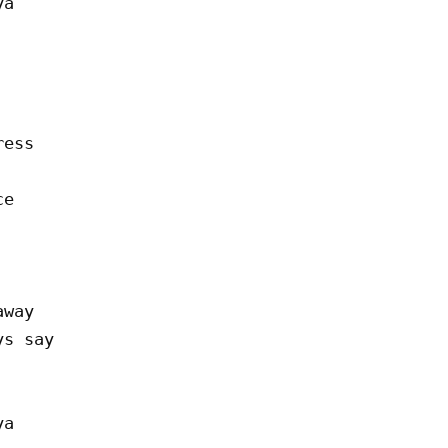
a

ess

e

way

s say

a
