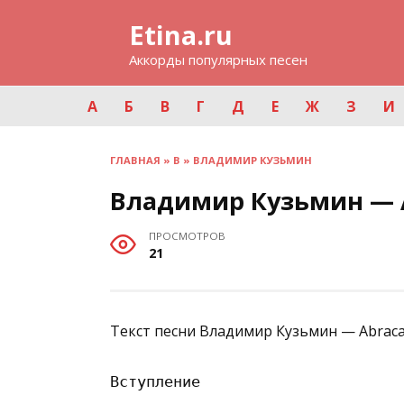
Перейти
Etina.ru
к
содержанию
Аккорды популярных песен
А
Б
В
Г
Д
Е
Ж
З
И
ГЛАВНАЯ
»
В
»
ВЛАДИМИР КУЗЬМИН
Владимир Кузьмин — 
ПРОСМОТРОВ
21
Текст песни Владимир Кузьмин — Abraca
Вступление
