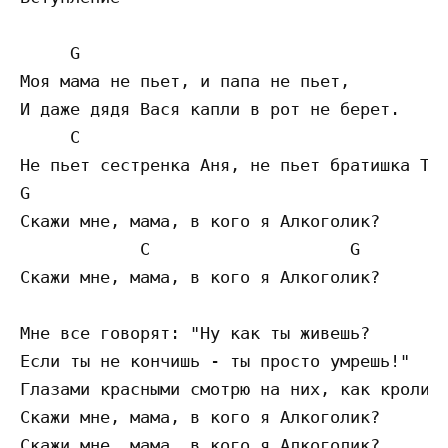
     G

Моя мама не пьет, и папа не пьет,

И даже дядя Вася капли в рот не берет.

     C

Не пьет сестренка Аня, не пьет братишка Тол
G

Скажи мне, мама, в кого я Алкоголик?

            C                    G

Скажи мне, мама, в кого я Алкоголик?

Мне все говорят: "Ну как ты живешь?

Если ты не кончишь - ты просто умрешь!"

Глазами красными смотрю на них, как кролик.
Скажи мне, мама, в кого я Алкоголик?

Скажи мне, мама, в кого я Алкоголик?
