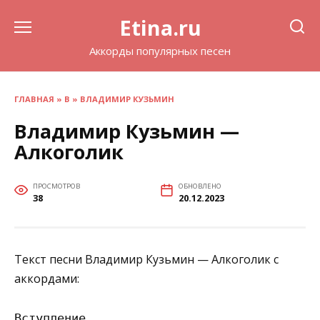
Перейти
Etina.ru
к
содержанию
Аккорды популярных песен
ГЛАВНАЯ
»
В
»
ВЛАДИМИР КУЗЬМИН
Владимир Кузьмин —
Алкоголик
ПРОСМОТРОВ
ОБНОВЛЕНО
38
20.12.2023
Текст песни Владимир Кузьмин — Алкоголик с
аккордами:
Вступление
