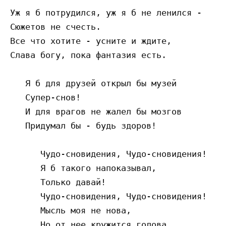
Уж я б потрудился, уж я б не ленился -

Сюжетов не счесть.

Все что хотите - усните и ждите,

Слава богу, пока фантазия есть.

   Я б для друзей открыл бы музей

   Супер-снов!

   И для врагов не жалел бы мозгов

   Придумал бы - будь здоров!

      Чудо-сновидения, Чудо-сновидения!

      Я б такого напоказывал,

      Только давай!

      Чудо-сновидения, Чудо-сновидения!

      Мысль моя не нова,
