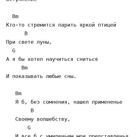
  Bm

Кто-то стремится парить яркой птицей

      B

При свете луны,

  G

А я бы хотел научиться сниться

     Bm

И показывать любые сны.

   Bm

   Я б, без сомнения, нашел примененье

        B

   Своему волшебству,

       G

   И все б с умиленьем мои представленья
