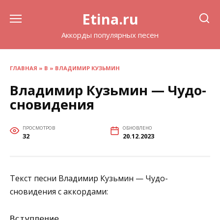
Перейти
Etina.ru
к
содержанию
Аккорды популярных песен
ГЛАВНАЯ
»
В
»
ВЛАДИМИР КУЗЬМИН
Владимир Кузьмин — Чудо-
сновидения
ПРОСМОТРОВ
ОБНОВЛЕНО
32
20.12.2023
Текст песни Владимир Кузьмин — Чудо-
сновидения с аккордами:
Вступление
