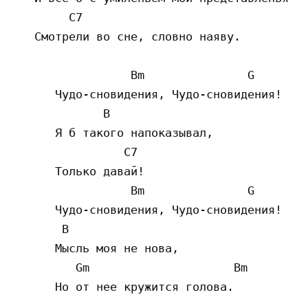
        C7

   Смотрели во сне, словно наяву.

                 Bm               G

      Чудо-сновидения, Чудо-сновидения!

             B

      Я б такого напоказывал,

                C7

      Только давай!

                 Bm               G

      Чудо-сновидения, Чудо-сновидения!

       B

      Мысль моя не нова,

         Gm                     Bm

      Но от нее кружится голова.
