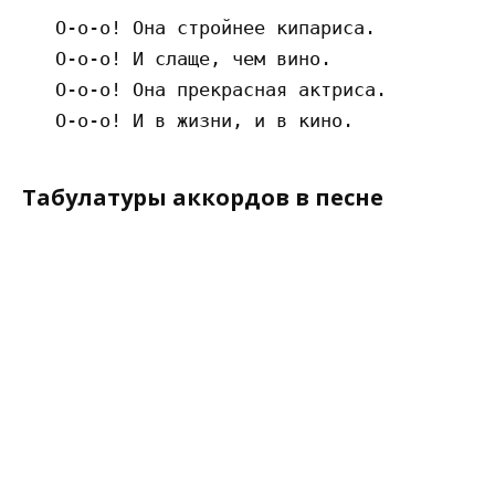
   О-о-о! Она стройнее кипариса.

   О-о-о! И слаще, чем вино.

   О-о-о! Она прекрасная актриса.

Табулатуры аккордов в песне