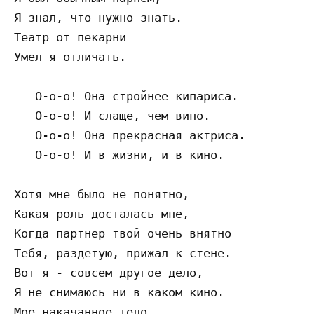
Я знал, что нужно знать.

Театр от пекарни

Умел я отличать.

   О-о-о! Она стройнее кипариса.

   О-о-о! И слаще, чем вино.

   О-о-о! Она прекрасная актриса.

   О-о-о! И в жизни, и в кино.

Хотя мне было не понятно,

Какая роль досталась мне,

Когда партнер твой очень внятно

Тебя, раздетую, прижал к стене.

Вот я - совсем другое дело,

Я не снимаюсь ни в каком кино.

Мое накачанное тело
