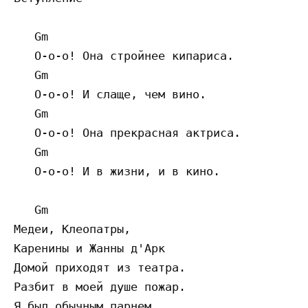
   Gm

   О-о-о! Она стройнее кипариса.

   Gm

   О-о-о! И слаще, чем вино.

   Gm

   О-о-о! Она прекрасная актриса.

   Gm

   О-о-о! И в жизни, и в кино.

   Gm

Медеи, Клеопатры,

Каренины и Жанны д'Арк

Домой приходят из театра.

Разбит в моей душе пожар.

Я был обычным парнем,
