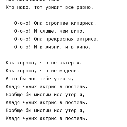
Кто надо, тот увидит все равно.

   О-о-о! Она стройнее кипариса.

   О-о-о! И слаще, чем вино.

   О-о-о! Она прекрасная актриса.

   О-о-о! И в жизни, и в кино.

Как хорошо, что не актер я.

Как хорошо, что не модель.

А то бы нос тебе утер я,

Кладя чужих актрис в постель.

Вообще бы многим нос утер я,

Кладя чужих актрис в постель.

Вообще бы многим нос утер я,

Кладя чужих актрис в постель.
