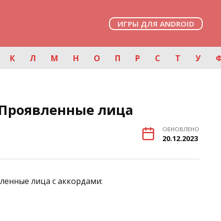
ИГРЫ ДЛЯ ANDROID
К
Л
М
Н
О
П
Р
С
Т
У
Проявленные лица
ОБНОВЛЕНО
20.12.2023
ленные лица с аккордами: