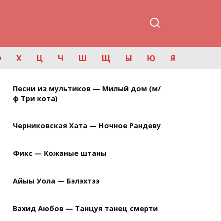
Ф
Х
Ц
Ч
Ш
Щ
Ы
Ю
Я
Песни из мультиков — Милый дом (м/
ф Три кота)
Черниковская Хата — Ночное Рандеву
Фикс — Кожаные штаны
Айыы Уола — Бэлэхтээ
Вахид Аюбов — Танцуя танец смерти