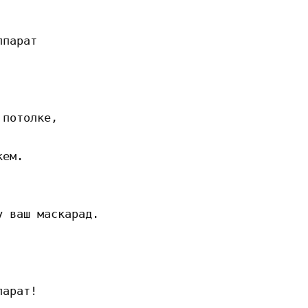
парат

потолке,

ем.

 ваш маскарад.

арат!
