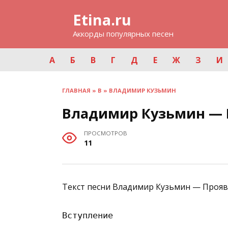
Перейти
Etina.ru
к
содержанию
Аккорды популярных песен
А
Б
В
Г
Д
Е
Ж
З
И
ГЛАВНАЯ
»
В
»
ВЛАДИМИР КУЗЬМИН
Владимир Кузьмин — 
ПРОСМОТРОВ
11
Текст песни Владимир Кузьмин — Прояв
Вступление
