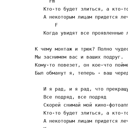
     Fm

   Кто-то будет злиться, а кто-то
   А некоторым лицам придется леч
       F

   Когда увидят все проявленные л
К чему монтаж и трюк? Полно чудес
Мы заснимем вас и ваших подруг.

Кому-то повезет, он кое-что пойме
Был обманут я, теперь - ваш черед
   И я рад, и я рад, что прекращу
   Все подряд, все подряд

   Скорей снимай мой кино-фотоапп
   Кто-то будет злиться, а кто-то
   А некоторым лицам придется леч