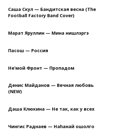
Саша Скул — Бандитская весна (The
Football Factory Band Cover)
Марат Яруллин — Мина нишлэргэ
Пасош — Россия
Не’мой Фронт — Пропадом
Денис Майданов — Вечная любовь
(NEW)
Даша Клюкина — Не так, как у всех
Чингис Раднаев — Наhанай ошолго