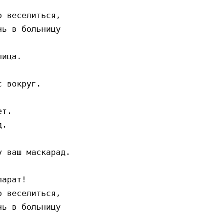
 веселиться,

ь в больницу

ица.

 вокруг.

т.

.

 ваш маскарад.

арат!

 веселиться,

ь в больницу
