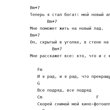
Bm+7

Теперь я стал богат: мой новый ап
       Bm+7

Мне поможет жить на новый лад.

Bm+7

Он, скрытый в уголке, в стене на 
         Bm+7

Мне расскажет все: кто, что и с к
   Fm

   И я рад, и я рад, что прекращу
   G

   Все подряд, все подряд

   Cm                      F

   Скорей снимай мой кино-фотоапп