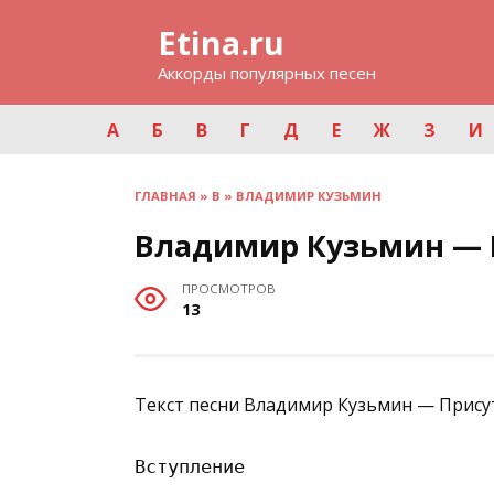
Перейти
Etina.ru
к
содержанию
Аккорды популярных песен
А
Б
В
Г
Д
Е
Ж
З
И
ГЛАВНАЯ
»
В
»
ВЛАДИМИР КУЗЬМИН
Владимир Кузьмин — 
ПРОСМОТРОВ
13
Текст песни Владимир Кузьмин — Прису
Вступление
