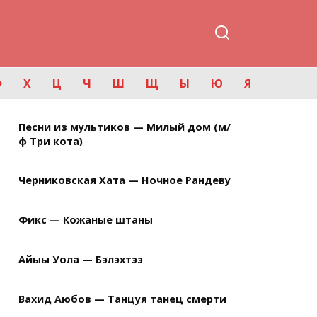
Ф
Х
Ц
Ч
Ш
Щ
Ы
Ю
Я
Песни из мультиков — Милый дом (м/
ф Три кота)
Черниковская Хата — Ночное Рандеву
Фикс — Кожаные штаны
Айыы Уола — Бэлэхтээ
Вахид Аюбов — Танцуя танец смерти