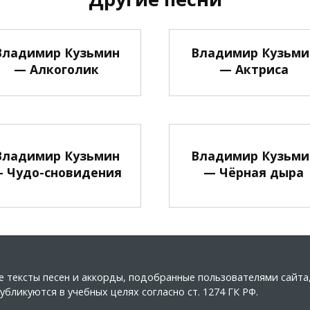
Владимир Кузьмин
Владимир Кузьми
— Алкоголик
— Актриса
Владимир Кузьмин
Владимир Кузьми
 Чудо-сновидения
— Чёрная дыра
ные тексты песен и аккорды, подобранные пользователями сайт
бликуются в учебных целях согласно ст. 1274 ГК РФ.