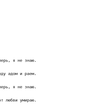
ерь, я не знаю.

ду адом и раем.

ерь, я не знаю.

т любви умираю.
