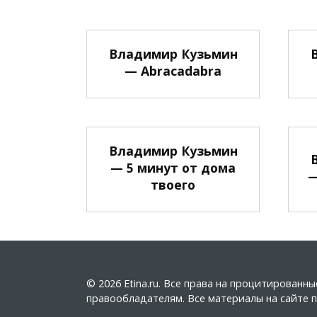
Владимир Кузьмин
— Abracadabra
Владимир Кузьмин
— 5 минут от дома
—
твоего
© 2026 Etina.ru. Все права на процитирован
правообладателям. Все материалы на сайте пу