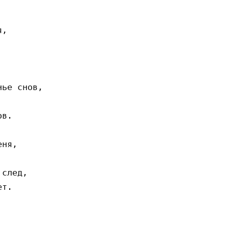
,

ье снов,

в.

ня,

след,

т.
