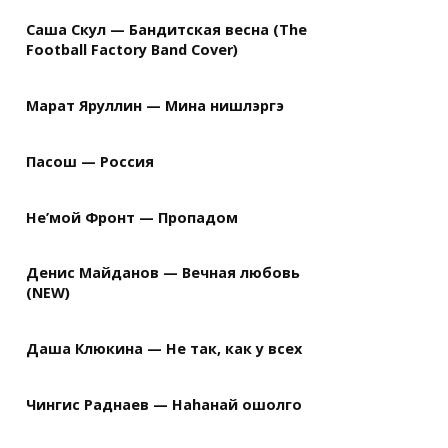
Саша Скул — Бандитская весна (The
Football Factory Band Cover)
Марат Яруллин — Мина нишлэргэ
Пасош — Россия
Не’мой Фронт — Пропадом
Денис Майданов — Вечная любовь
(NEW)
Даша Клюкина — Не так, как у всех
Чингис Раднаев — Наhанай ошолго