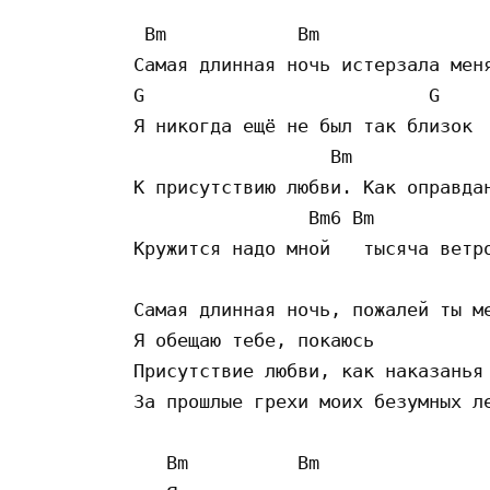
 Bm            Bm

Самая длинная ночь истерзала меня
G                          G

Я никогда ещё не был так близок

                  Bm

К присутствию любви. Как оправдан
                Bm6 Bm

Кружится надо мной   тысяча ветро
Самая длинная ночь, пожалей ты ме
Я обещаю тебе, покаюсь

Присутствие любви, как наказанья 
За прошлые грехи моих безумных ле
   Bm          Bm
