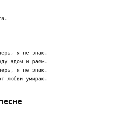


а.

ерь, я не знаю.

ду адом и раем.

ерь, я не знаю.

песне