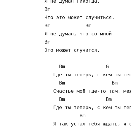
   Я не думал никогда,

   Bm

   Что это может случиться.

   Bm            Bm

   Я не думал, что со мной

   Bm

   Это может случится.

        Bm              G

      Где ты теперь, с кем ты теп
        Bm                Bm

      Счастье моё где-то там, меж
        Bm              Bm

      Где ты теперь, с кем ты теп
               Bm

      Я так устал тебя ждать, я о