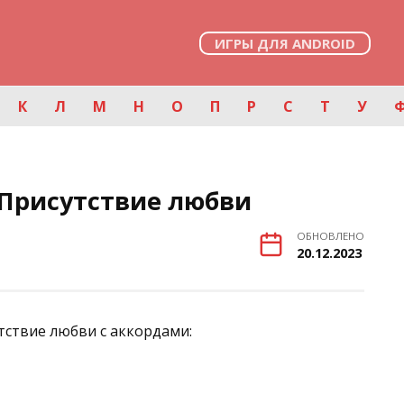
ИГРЫ ДЛЯ ANDROID
К
Л
М
Н
О
П
Р
С
Т
У
Присутствие любви
ОБНОВЛЕНО
20.12.2023
тствие любви с аккордами: