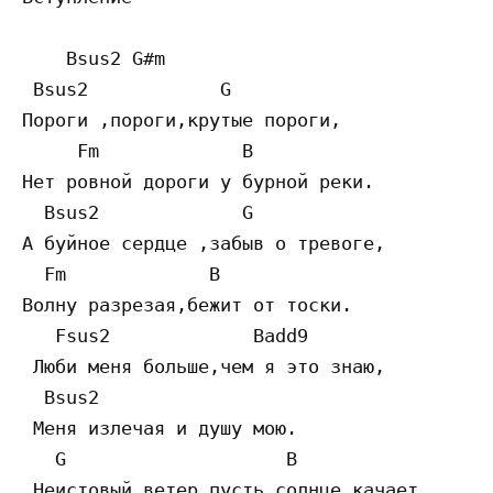
    Bsus2 G#m

 Bsus2            G

Пороги ,пороги,крутые пороги,

     Fm             B

Нет ровной дороги у бурной реки.

  Bsus2             G

А буйное сердце ,забыв о тревоге,

  Fm             B

Волну разрезая,бежит от тоски.

   Fsus2             Badd9

 Люби меня больше,чем я это знаю,

  Bsus2

 Меня излечая и душу мою.

   G                    B

 Неистовый ветер пусть солнце качает
