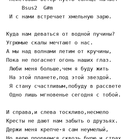
     Bsus2  G#m

 И с нами встречает хмельную зарю.

Куда нам деваться от водной пучины?

Угрюмые скалы мечтают о нас.

А мы над волнами летим от кручины,

Пока не погаснет огонь наших глаз.

 Люби меня больше,чем я буду жить

 На этой планете,под этой звездой.

 Я стану счастливым,побуду в рассвете

 Одно лишь мгновенье сегодня с тобой.

И справа,и слева тоскливо,несмело

Кресты не дают нам забыть о друзьях.

Держи меня крепче-я сам неумелый,

Но верю,прорвемся сквозь бурю и страх.
