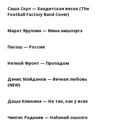
Саша Скул — Бандитская весна (The
Football Factory Band Cover)
Марат Яруллин — Мина нишлэргэ
Пасош — Россия
Не’мой Фронт — Пропадом
Денис Майданов — Вечная любовь
(NEW)
Даша Клюкина — Не так, как у всех
Чингис Раднаев — Наhанай ошолго