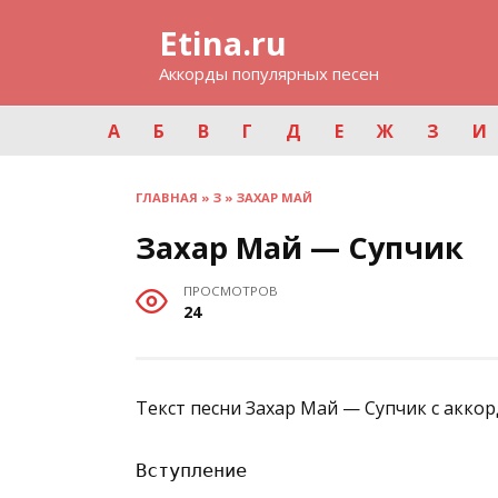
Перейти
Etina.ru
к
содержанию
Аккорды популярных песен
А
Б
В
Г
Д
Е
Ж
З
И
ГЛАВНАЯ
»
З
»
ЗАХАР МАЙ
Захар Май — Супчик
ПРОСМОТРОВ
24
Текст песни Захар Май — Супчик с аккор
Вступление
