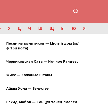
Ф
Х
Ц
Ч
Ш
Щ
Ы
Ю
Я
Песни из мультиков — Милый дом (м/
ф Три кота)
Черниковская Хата — Ночное Рандеву
Фикс — Кожаные штаны
Айыы Уола — Бэлэхтээ
Вахид Аюбов — Танцуя танец смерти