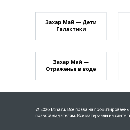
Захар Май — Дети
Галактики
Захар Май —
Отраженье в воде
© 2026 Etina.ru. Все права на процитирован
правообладателям. Все материалы на сайте пу