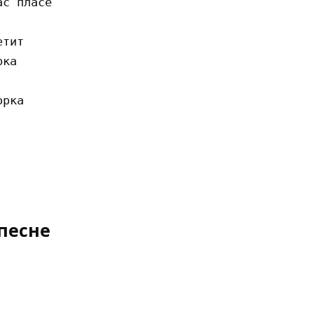
c плace

тит

кa

pкa

песне