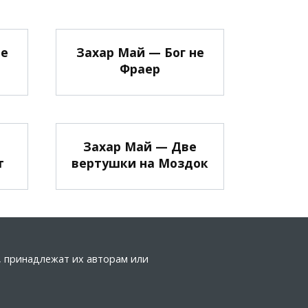
не
Захар Май — Бог не
Фраер
Захар Май — Две
т
вертушки на Моздок
а, принадлежат их авторам или