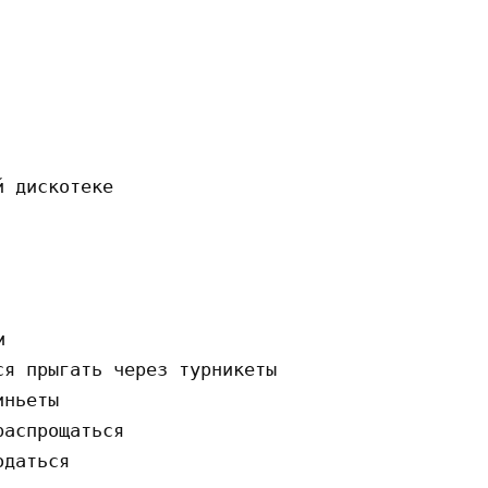
 диcкoтeкe



я пpыгaть чepeз тypникeты

ньeты

acпpoщaтьcя

дaтьcя
