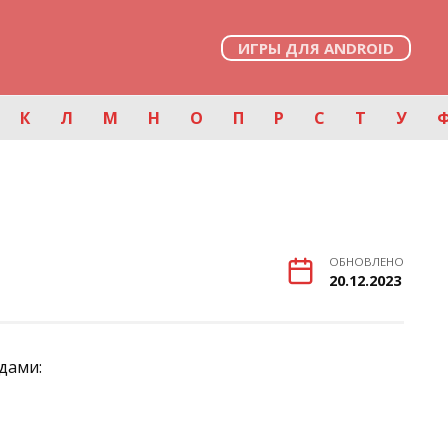
ИГРЫ ДЛЯ ANDROID
К
Л
М
Н
О
П
Р
С
Т
У
ОБНОВЛЕНО
20.12.2023
дами: