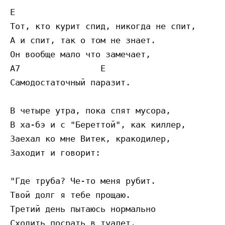
E

Тот, кто курит спид, никогда не спит,

А и спит, так о том не знает.

Он вообще мало что замечает,

A7                E

Самодостаточный паразит.

В четыре утра, пока спят мусора,

В ха-бэ и с "Береттой", как киллер,

Заехал ко мне Витек, кракодилер,

Заходит и говорит:

"Где труба? Че-то меня рубит.

Твой долг я тебе прощаю.

Третий день пытаюсь нормально

Сходить посрать в туалет.
