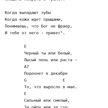
Когда выпадают зубы

Когда кожа идет прыщами,

Понимаешь, что Бог не фраер,

И тебе от него - привет".

	E

	Черный ты или белый,

	Лысый пень или раста -

	А7

	Подохнет в декабре

	G               E

	То, что выросло в мае.

	E

	Сильный или смелый,

	За ойро или за сто,
