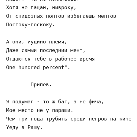
Хотя не пацан, нивроку,

От спидозных понтов избегаешь ментов

Постоку-поскоку.

А они, иудино племя,

Даже самый последний мент,

Отдаются тебе в рабочее время

One hundred percent".

	Припев.

Я подумал - то ж баг, а не фича,

Мое место не у параши.

Чем три года трубить среди негров на киче -
Уеду в Рашу.
