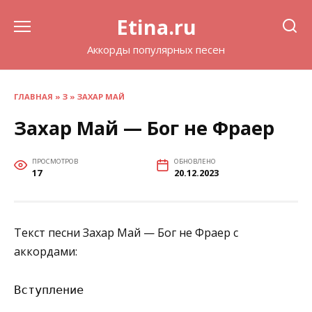
Перейти
Etina.ru
к
содержанию
Аккорды популярных песен
ГЛАВНАЯ
»
З
»
ЗАХАР МАЙ
Захар Май — Бог не Фраер
ПРОСМОТРОВ
ОБНОВЛЕНО
17
20.12.2023
Текст песни Захар Май — Бог не Фраер с
аккордами:
Вступление
