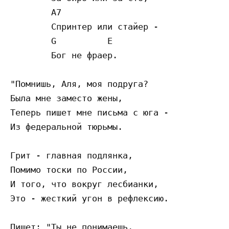
	A7

	Спринтер или стайер -

	G          E

	Бог не фраер.

"Помнишь, Аля, моя подруга?

Была мне заместо жены,

Теперь пишет мне письма с юга -

Из федеральной тюрьмы.

Грит - главная подлянка,

Помимо тоски по России,

И того, что вокруг лесбианки,

Это - жесткий угон в рефлексию.

Пишет: "Ты не понимаешь,
