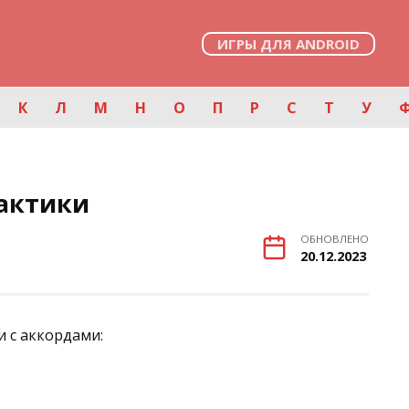
ИГРЫ ДЛЯ ANDROID
К
Л
М
Н
О
П
Р
С
Т
У
лактики
ОБНОВЛЕНО
20.12.2023
и с аккордами: