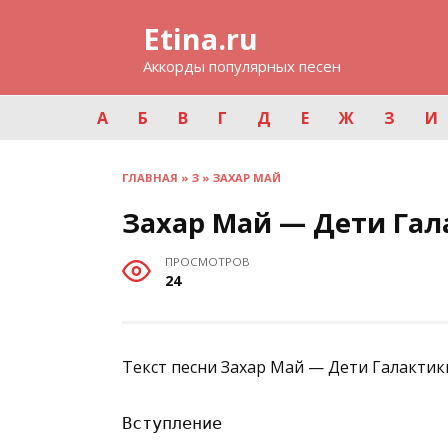
Перейти
Etina.ru
к
содержанию
Аккорды популярных песен
А
Б
В
Г
Д
Е
Ж
З
И
ГЛАВНАЯ
»
З
»
ЗАХАР МАЙ
Захар Май — Дети Га
ПРОСМОТРОВ
24
Текст песни Захар Май — Дети Галактик
Вступление
