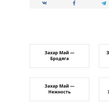
Захар Май —
З
Бродяга
Захар Май —
Нежность