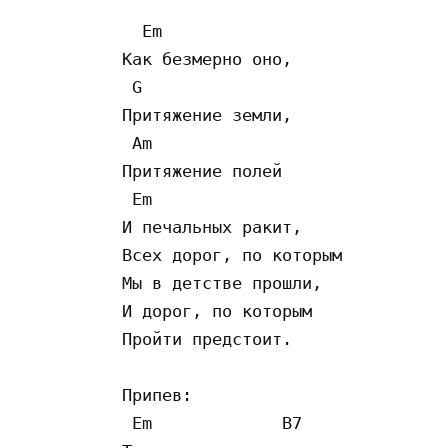
  Em  

Как безмерно оно, 

 G  

Притяжение земли, 

 Am  

Притяжение полей 

 Em  

И печальных ракит, 

Всех дорог, по которым 

Мы в детстве прошли, 

И дорог, по которым 

Пройти предстоит. 

Припев: 

 Em             B7  
