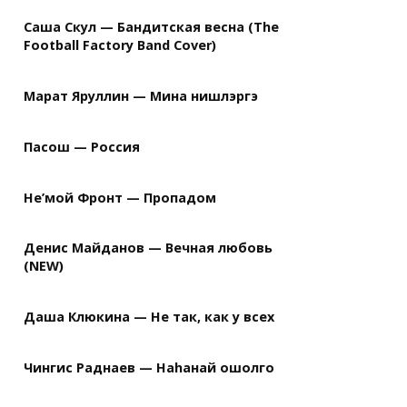
Саша Скул — Бандитская весна (The
Football Factory Band Cover)
Марат Яруллин — Мина нишлэргэ
Пасош — Россия
Не’мой Фронт — Пропадом
Денис Майданов — Вечная любовь
(NEW)
Даша Клюкина — Не так, как у всех
Чингис Раднаев — Наhанай ошолго