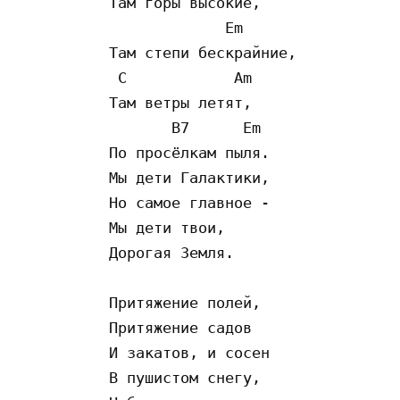
Там горы высокие, 

             Em  

Там степи бескрайние, 

 C            Am  

Там ветры летят, 

       B7      Em  

По просёлкам пыля. 

Мы дети Галактики, 

Но самое главное - 

Мы дети твои, 

Дорогая Земля. 

Притяжение полей, 

Притяжение садов 

И закатов, и сосен 

В пушистом снегу, 
