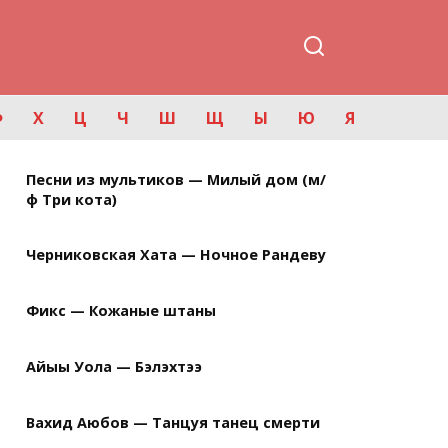
Ф
Х
Ц
Ч
Ш
Щ
Ы
Ю
Я
Песни из мультиков — Милый дом (м/
ф Три кота)
Черниковская Хата — Ночное Рандеву
Фикс — Кожаные штаны
Айыы Уола — Бэлэхтээ
Вахид Аюбов — Танцуя танец смерти