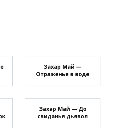
не
Захар Май —
Отраженье в воде
е
Захар Май — До
ок
свиданья дьявол