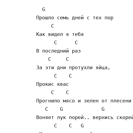
  G                        

Прошло семь дней с тех пор

     C          

Как видел я тебя

      C      C  

В последний раз

    C     C       

За эти дни протухли яйца,     

      C    C

Прокис квас

     C    C               

Прогнило мясо и зелен от плесени 
   C    G             G

Воняет лук порей.. вернись скорей
      C    C   G
