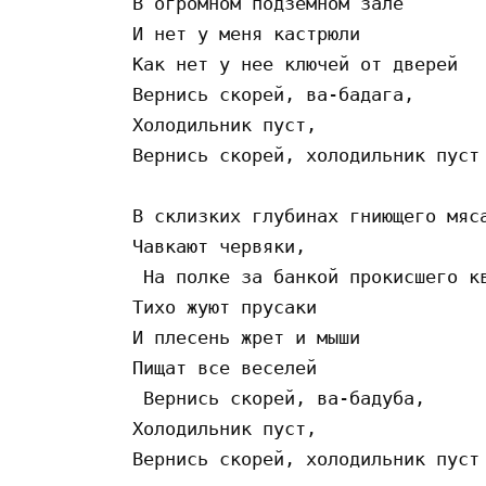
В огромном подземном зале

И нет у меня кастрюли

Как нет у нее ключей от дверей

Вернись скорей, ва-бадага,

Холодильник пуст,

Вернись скорей, холодильник пуст

В склизких глубинах гниющего мяса
Чавкают червяки,

 На полке за банкой прокисшего кв
Тихо жуют прусаки

И плесень жрет и мыши

Пищат все веселей

 Вернись скорей, ва-бадуба,

Холодильник пуст,

Вернись скорей, холодильник пуст
