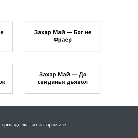
не
Захар Май — Бог не
Фраер
е
Захар Май — До
ок
свиданья дьявол
а, принадлежат их авторам или