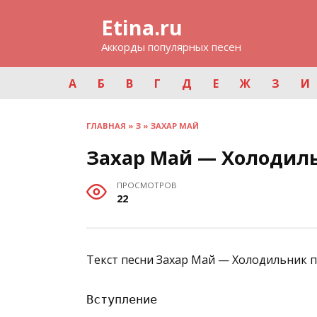
Перейти
Etina.ru
к
содержанию
Аккорды популярных песен
А
Б
В
Г
Д
Е
Ж
З
И
ГЛАВНАЯ
»
З
»
ЗАХАР МАЙ
Захар Май — Холодиль
ПРОСМОТРОВ
22
Текст песни Захар Май — Холодильник п
Вступление
