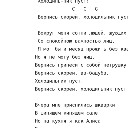
 Холодиль-ник пуст!

             C   C   G

 Вернись скорей, холодильник пуст
 Вокруг меня сотни людей, жующих 
 Со спокойною важностью лиц.

 Я мог бы и месяц прожить без ква
Но я не могу без яиц.

Вернись принеси с собой петрушку 
Вернись скорей, ва-бадуба,

Холодильник пуст,

Вернись скорей, холодильник пуст

Вчера мне приснились шкварки

В шипящем кипящем сале

Но на кухня я как Алиса 
