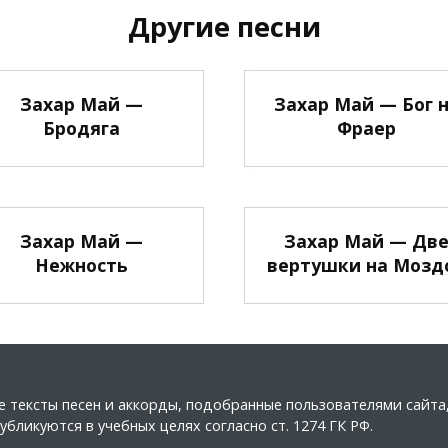
Другие песни
Захар Май —
Захар Май — Бог 
Бродяга
Фраер
Захар Май —
Захар Май — Дв
Нежность
вертушки на Мозд
ные тексты песен и аккорды, подобранные пользователями сайт
бликуются в учебных целях согласно ст. 1274 ГК РФ.