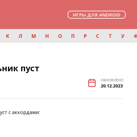
ИГРЫ ДЛЯ ANDROID
К
Л
М
Н
О
П
Р
С
Т
У
ник пуст
ОБНОВЛЕНО
20.12.2023
уст с аккордами: