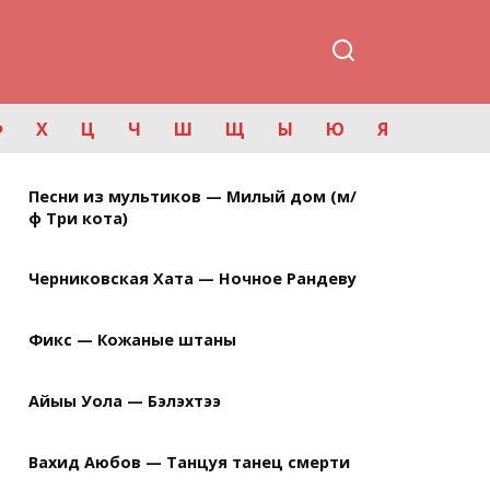
Ф
Х
Ц
Ч
Ш
Щ
Ы
Ю
Я
Песни из мультиков — Милый дом (м/
ф Три кота)
Черниковская Хата — Ночное Рандеву
Фикс — Кожаные штаны
Айыы Уола — Бэлэхтээ
Вахид Аюбов — Танцуя танец смерти