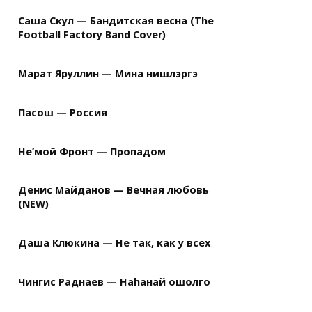
Саша Скул — Бандитская весна (The
Football Factory Band Cover)
Марат Яруллин — Мина нишлэргэ
Пасош — Россия
Не’мой Фронт — Пропадом
Денис Майданов — Вечная любовь
(NEW)
Даша Клюкина — Не так, как у всех
Чингис Раднаев — Наhанай ошолго