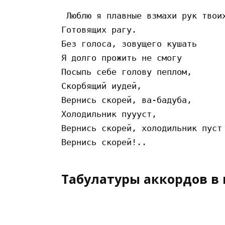
 Люблю я плавные взмахи рук твоих
Готовящих рагу.

Без голоса, зовущего кушать

Я долго прожить не смогу

Посыпь себе голову пеплом,

Скорбящий иудей,

Вернись скорей, ва-бадуба,

Холодильник пуууст,

Вернись скорей, холодильник пуст

Табулатуры аккордов в 