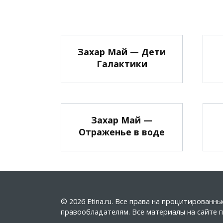
Захар Май — Дети
Галактики
Захар Май —
Отраженье в воде
© 2026 Etina.ru. Все права на процитирован
правообладателям. Все материалы на сайте пу