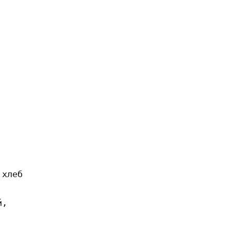
хлеб

,
