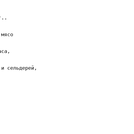
..

мясо

са,

и сельдерей,
