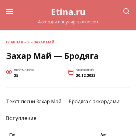
Перейти
Etina.ru
к
содержанию
Аккорды популярных песен
ГЛАВНАЯ
»
З
»
ЗАХАР МАЙ
Захар Май — Бродяга
ПРОСМОТРОВ
ОБНОВЛЕНО
25
20.12.2023
Текст песни Захар Май — Бродяга с аккордами:
Вступление

 Em                            Am   
