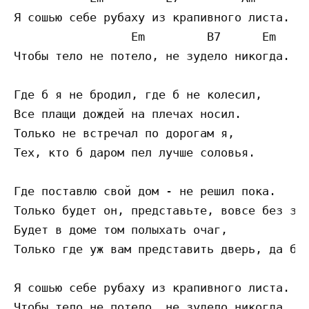
Я сошью себе рубаху из крапивного листа.  

                 Em         B7      Em   

Чтобы тело не потело, не зудело никогда.  

Где б я не бродил, где б не колесил,  

Все плащи дождей на плечах носил.  

Только не встречал по дорогам я,  

Тех, кто б даром пел лучше соловья.  

Где поставлю свой дом - не решил пока.  

Только будет он, представьте, вовсе без зам
Будет в доме том полыхать очаг,  

Только где уж вам представить дверь, да без
Я сошью себе рубаху из крапивного листа.  
