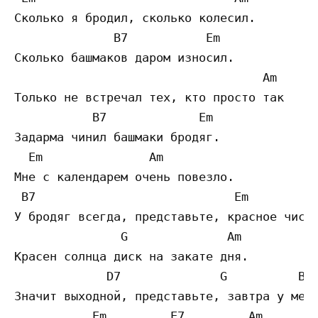
Сколько я бродил, сколько колесил.  

              B7           Em   

Сколько башмаков даром износил.  

                                   Am   

Только не встречал тех, кто просто так  

           B7             Em   

Задарма чинил башмаки бродяг.  

  Em               Am   

Мне с календарем очень повезло.  

 B7                            Em   

У бродяг всегда, представьте, красное число
               G              Am   

Красен солнца диск на закате дня.  

             D7              G          B7 
Значит выходной, представьте, завтра у меня
           Em         E7         Am   
