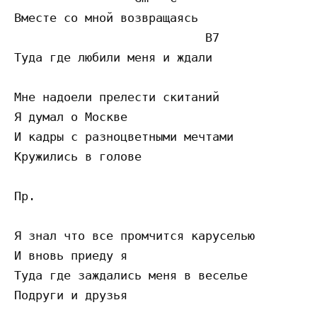
Вместе со мной возвращаясь

                           B7

Туда где любили меня и ждали

Мне надоели прелести скитаний

Я думал о Москве

И кадры с разноцветными мечтами

Кружились в голове

Пр.

Я знал что все промчится каруселью

И вновь приеду я

Туда где заждались меня в веселье

Подруги и друзья
