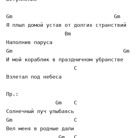
Gm                                 Gm

Я плыл домой устав от долгих странствий

                   Bm

Наполнив паруса

Gm                                    Gm

И мой кораблик в праздничном убранстве

                      C

Взлетал под небеса

Пр.:

                Gm    C

Солнечный луч улыбаясь

Gm                    C

Вел меня в родные дали

                 Gm   C
