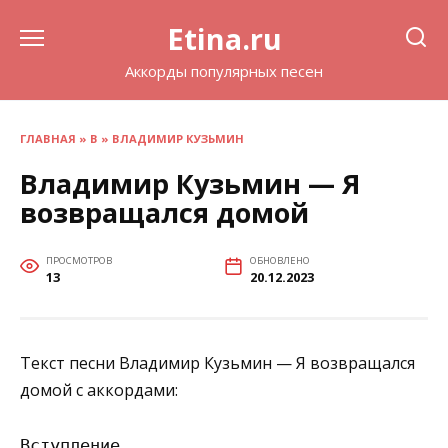
Перейти
Etina.ru
к
содержанию
Аккорды популярных песен
ГЛАВНАЯ
»
В
»
ВЛАДИМИР КУЗЬМИН
Владимир Кузьмин — Я
возвращался домой
ПРОСМОТРОВ
ОБНОВЛЕНО
13
20.12.2023
Текст песни Владимир Кузьмин — Я возвращался
домой с аккордами:
Вступление
