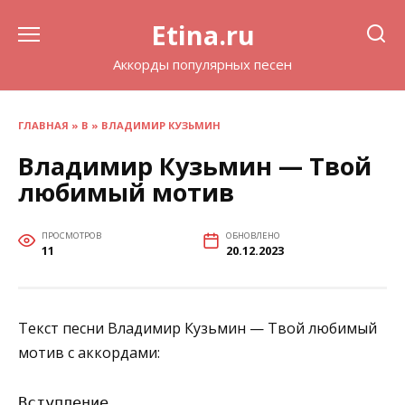
Перейти
Etina.ru
к
содержанию
Аккорды популярных песен
ГЛАВНАЯ
»
В
»
ВЛАДИМИР КУЗЬМИН
Владимир Кузьмин — Твой
любимый мотив
ПРОСМОТРОВ
ОБНОВЛЕНО
11
20.12.2023
Текст песни Владимир Кузьмин — Твой любимый
мотив с аккордами:
Вступление
