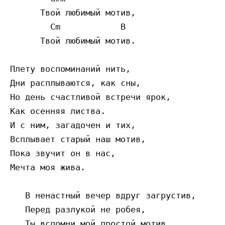
      Твой любимый мотив,

        Cm            B

      Твой любимый мотив.

Плету воспоминаний нить,

Дни расплываются, как сны,

Но день счастливой встречи ярок,

Как осенняя листва.

И с ним, загадочен и тих,

Всплывает старый наш мотив,

Пока звучит он в нас,

Мечта моя жива.

   В ненастный вечер вдруг загрустив,

   Перед разлукой не робея,

   Ты вспомни мой простой мотив,
