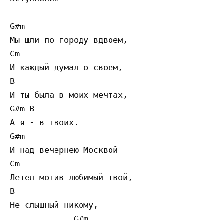
G#m

Мы шли по городу вдвоем,

Cm

И каждый думал о своем,

B

И ты была в моих мечтах,

G#m B

А я - в твоих.

G#m

И над вечернею Москвой

Cm

Летел мотив любимый твой,

B

Не слышный никому,

             G#m
