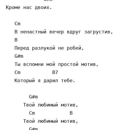
Кроме нас двоих.

   Cm

   В ненастный вечер вдруг загрустив,

   B

   Перед разлукой не робей,

   G#m

   Ты вспомни мой простой мотив,

   Cm           B7

   Который я дарил тебе.

        G#m

      Твой любимый мотив,

        Cm            B

      Твой любимый мотив,

        G#m
