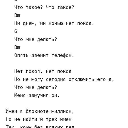
   Что такое? Что такое?

   Bm

   Ни днем, ни ночью нет покоя.

   G

   Что мне делать?

   Bm

   Опять звенит телефон.

   Нет покоя, нет покоя

   Но не могу сегодня отключить его я,

   Что мне делать?

   Меня замучил он.

Имен в блокноте миллион,

Но не найти и трех имен

Тех, кому без всяких дел
