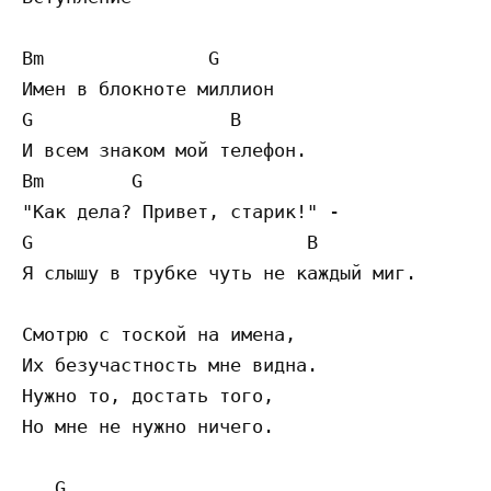
Bm               G

Имен в блокноте миллион

G                  B

И всем знаком мой телефон.

Bm        G

"Как дела? Привет, старик!" -

G                         B

Я слышу в трубке чуть не каждый миг.

Смотрю с тоской на имена,

Их безучастность мне видна.

Нужно то, достать того,

Но мне не нужно ничего.

   G
