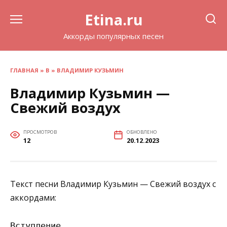
Перейти
Etina.ru
к
содержанию
Аккорды популярных песен
ГЛАВНАЯ
»
В
»
ВЛАДИМИР КУЗЬМИН
Владимир Кузьмин —
Свежий воздух
ПРОСМОТРОВ
ОБНОВЛЕНО
12
20.12.2023
Текст песни Владимир Кузьмин — Свежий воздух с
аккордами:
Вступление
