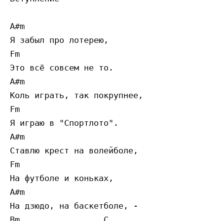
A#m

Я забыл про лотерею,

Fm

Это всё совсем не то.

A#m

Коль играть, так покрупнее,

Fm

Я играю в "Спортлото".

A#m

Ставлю крест на волейболе,

Fm

На футболе и коньках,

A#m

На дзюдо, на баскетболе, -

Bm                 C
