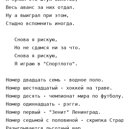
Весь аванс за них отдал.

Ну а выиграл при этом,

Стыдно вспомнить иногда.

   Снова я рискую,

   Но не сдамся ни за что.

   Снова я рискую,

   Я играю в "Спортлото".

Номер двадцать семь - водное поло.

Номер шестнадцатый - хоккей на траве.

Номер десять - чемпионат мира по футболу.

Номер одиннадцать - рэгги.

Номер первый - "Зенит" Ленинград.

Номер седьмой с половиной - скрипка Страдив
Разыгрывается льготный шар.
