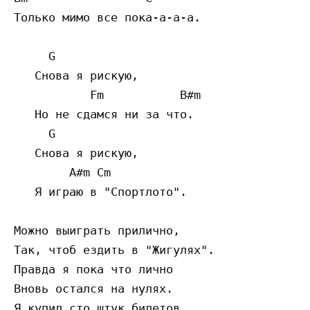
Только мимо все пока-а-а-а.

     G

   Снова я рискую,

           Fm           B#m

   Но не сдамся ни за что.

     G

   Снова я рискую,

        A#m Cm

   Я играю в "Спортлото".

Можно выиграть прилично,

Так, чтоб ездить в "Жигулях".

Правда я пока что лично

Вновь остался на нулях.

Я купил сто штук билетов,
