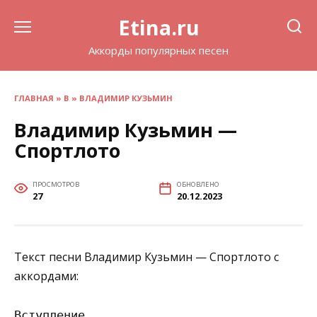
Перейти
Etina.ru
к
содержанию
Аккорды популярных песен
ГЛАВНАЯ
»
В
»
ВЛАДИМИР КУЗЬМИН
Владимир Кузьмин —
Спортлото
ПРОСМОТРОВ
ОБНОВЛЕНО
27
20.12.2023
Текст песни Владимир Кузьмин — Спортлото с
аккордами:
Вступление
