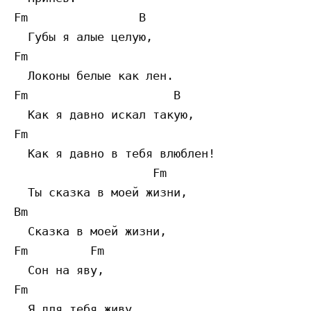
Fm                B

  Губы я алые целую,

Fm

  Локоны белые как лен.

Fm                     B

  Как я давно искал такую,

Fm

  Как я давно в тебя влюблен!

                    Fm

  Ты сказка в моей жизни,

Bm

  Сказка в моей жизни,

Fm         Fm

  Сон на яву,

Fm

  Я для тебя живу.
