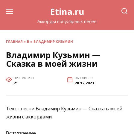
Перейти
Etina.ru
к
содержанию
Аккорды популярных песен
ГЛАВНАЯ
»
В
»
ВЛАДИМИР КУЗЬМИН
Владимир Кузьмин —
Сказка в моей жизни
ПРОСМОТРОВ
ОБНОВЛЕНО
21
20.12.2023
Текст песни Владимир Кузьмин — Сказка в моей
жизни с аккордами:
Вступление
