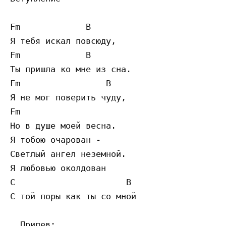
Fm             B

Я тебя искал повсюду,

Fm             B

Ты пришла ко мне из сна.

Fm                 B

Я не мог поверить чуду,

Fm

Но в душе моей весна.

Я тобою очарован -

Светлый ангел неземной.

Я любовью околдован

C                      B

С той поры как ты со мной

  Припев:
