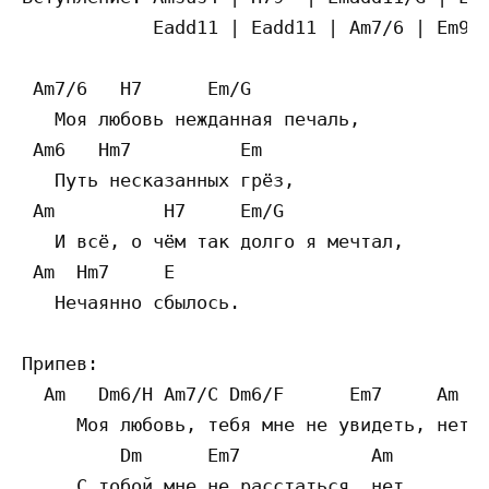
            Eadd11 | Eadd11 | Am7/6 | Em9/G
 Am7/6   H7      Em/G

   Моя любовь нежданная печаль,

 Am6   Hm7          Em

   Путь несказанных грёз,

 Am          H7     Em/G

   И всё, о чём так долго я мечтал,

 Am  Hm7     E

   Нечаянно сбылось.

Припев:

  Am   Dm6/H Am7/C Dm6/F      Em7     Am

     Моя любовь, тебя мне не увидеть, нет,

         Dm      Em7            Am

     С тобой мне не расстаться, нет,
