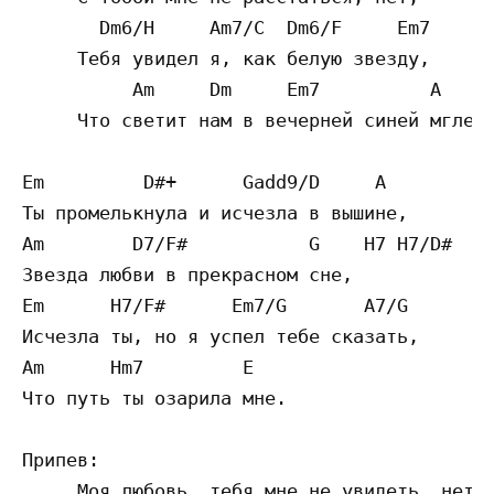
       Dm6/H     Am7/C  Dm6/F     Em7

     Тебя увидел я, как белую звезду,

          Am     Dm     Em7          A

     Что светит нам в вечерней синей мгле.

Em         D#+      Gadd9/D     A

Ты промелькнула и исчезла в вышине,

Am        D7/F#           G    H7 H7/D#

Звезда любви в прекрасном сне, 

Em      H7/F#      Em7/G       A7/G

Исчезла ты, но я успел тебе сказать,

Am      Hm7         E

Что путь ты озарила мне.

Припев:

     Моя любовь, тебя мне не увидеть, нет,
