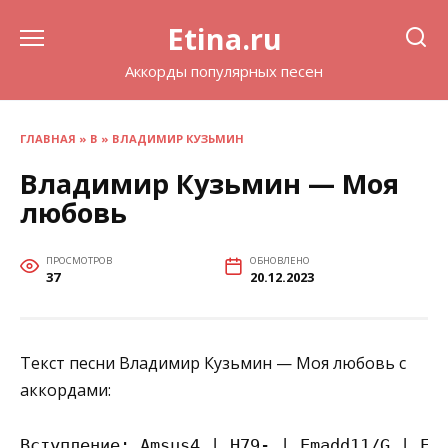
Перейти
Etina.ru
к
содержанию
Аккорды популярных песен
ГЛАВНАЯ
»
В
»
ВЛАДИМИР КУЗЬМИН
Владимир Кузьмин — Моя
любовь
ПРОСМОТРОВ
ОБНОВЛЕНО
37
20.12.2023
Текст песни Владимир Кузьмин — Моя любовь с
аккордами:
Вступление: Amsus4 | H79- | Emadd11/G | Ema