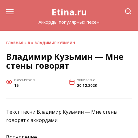
Перейти
Etina.ru
к
содержанию
Аккорды популярных песен
ГЛАВНАЯ
»
В
»
ВЛАДИМИР КУЗЬМИН
Владимир Кузьмин — Мне
стены говорят
ПРОСМОТРОВ
ОБНОВЛЕНО
15
20.12.2023
Текст песни Владимир Кузьмин — Мне стены
говорят с аккордами:
Вступление
