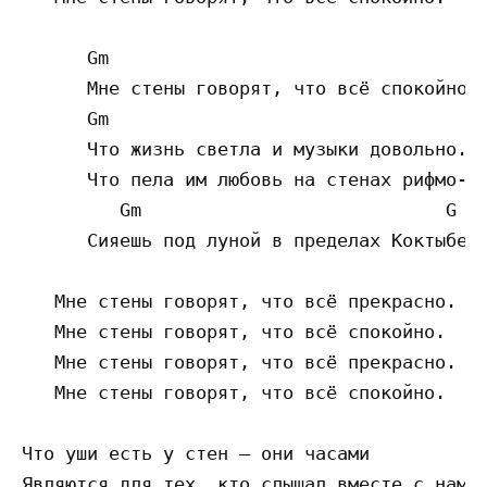
      Gm

      Мне стены говорят, что всё спокойно,

      Gm

      Что жизнь светла и музыки довольно.

      Что пела им любовь на стенах рифмо-те
         Gm                            G

      Сияешь под луной в пределах Коктыбеля
   Мне стены говорят, что всё прекрасно.

   Мне стены говорят, что всё спокойно.

   Мне стены говорят, что всё прекрасно.

   Мне стены говорят, что всё спокойно.

Что уши есть у стен — они часами

Являются для тех, кто слышал вместе с нами.