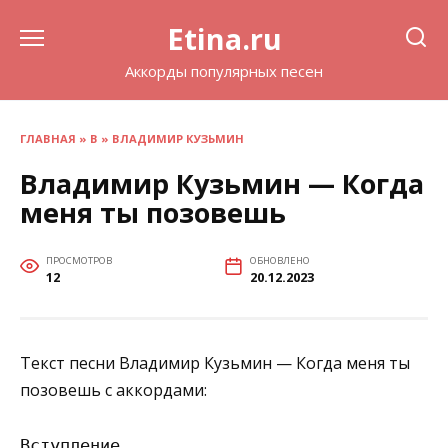
Перейти
Etina.ru
к
содержанию
Аккорды популярных песен
ГЛАВНАЯ
»
В
»
ВЛАДИМИР КУЗЬМИН
Владимир Кузьмин — Когда
меня ты позовешь
ПРОСМОТРОВ
ОБНОВЛЕНО
12
20.12.2023
Текст песни Владимир Кузьмин — Когда меня ты
позовешь с аккордами:
Вступление
