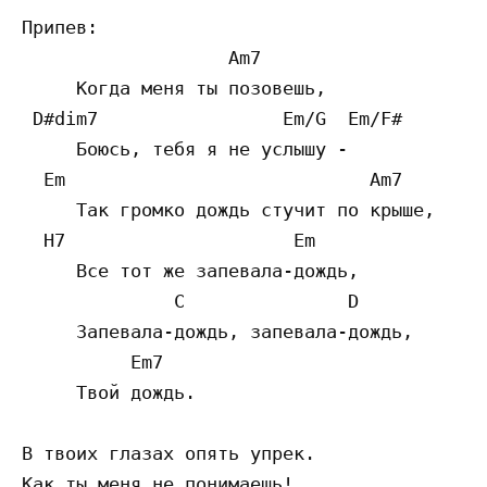
Припев:

                   Am7

     Когда меня ты позовешь,

 D#dim7                 Em/G  Em/F#

     Боюсь, тебя я не услышу -

  Em                            Am7

     Так громко дождь стучит по крыше,

  H7                     Em

     Все тот же запевала-дождь,

              C               D

     Запевала-дождь, запевала-дождь,

          Em7

     Твой дождь.

В твоих глазах опять упрек.

Как ты меня не понимаешь!
