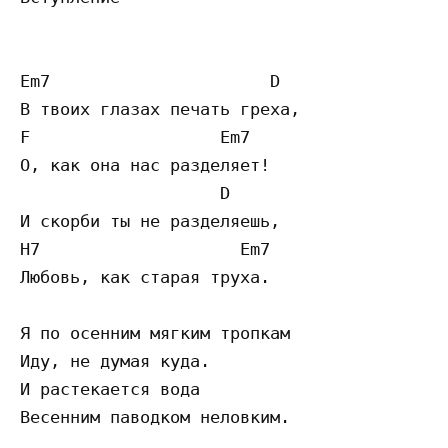
Em7                      D

В твоих глазах печать греха,

F                   Em7

О, как она нас разделяет!

                    D

И скорби ты не разделяешь,

H7                    Em7

Любовь, как старая труха.

Я по осенним мягким тропкам

Иду, не думая куда.

И растекается вода

Весенним паводком неловким.
