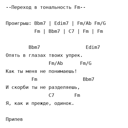
--Переход в тональность Fm--

Проигрыш: Bbm7 | Edim7 | Fm/Ab Fm/G

          Fm | Bbm7 | C7 | Fm | Fm

        Bbm7                Edim7

Опять в глазах твоих упрек.

               Fm/Ab      Fm/G

Как ты меня не понимаешь!

         Fm                Bbm7

И скорби ты не разделяешь,

               C7       Fm

Я, как и прежде, одинок.
