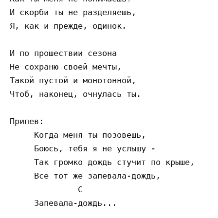
И скорби ты не разделяешь,

Я, как и прежде, одинок.

И по прошествии сезона

Не сохраню своей мечты,

Такой пустой и монотонной,

Чтоб, наконец, очнулась ты.

Припев:

     Когда меня ты позовешь,

     Боюсь, тебя я не услышу -

     Так громко дождь стучит по крыше,

     Все тот же запевала-дождь,

              C

     Запевала-дождь...
