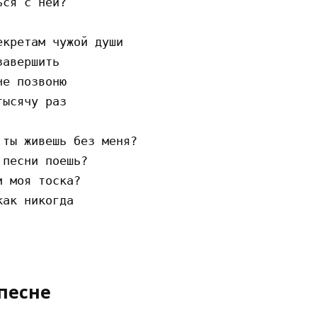
ся с ней?

кретам чужой души

авершить

е позвоню

ысячу раз

ты живешь без меня?

песни поешь?

 моя тоска?

ак никогда

песне