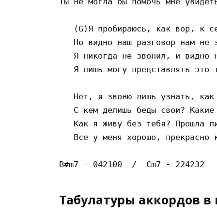
Ты не могла бы помочь мне увидеть
   (G)Я пробираюсь, как вор, к се
   Но видно наш разговор нам не з
   Я никогда не звонил, и видно н
   Я лишь могу представлять это т
   Нет, я звоню лишь узнать, как 
   С кем делишь беды свои? Какие 
   Как я живу без тебя? Прошла ли
   Все у меня хорошо, прекрасно к
Табулатуры аккордов в 