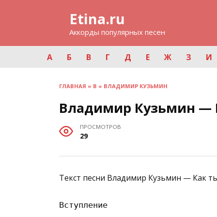
Перейти
Etina.ru
к
содержанию
Аккорды популярных песен
А
Б
В
Г
Д
Е
Ж
З
И
ГЛАВНАЯ
»
В
»
ВЛАДИМИР КУЗЬМИН
Владимир Кузьмин — 
ПРОСМОТРОВ
29
Текст песни Владимир Кузьмин — Как ты
Вступление
