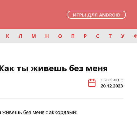
ИГРЫ ДЛЯ ANDROID
К
Л
М
Н
О
П
Р
С
Т
У
Как ты живешь без меня
ОБНОВЛЕНО
20.12.2023
 живешь без меня с аккордами: