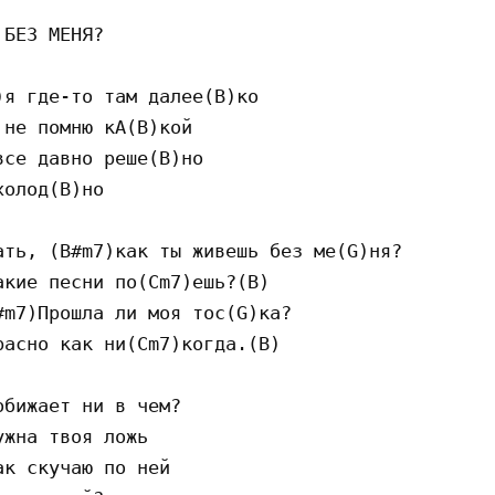
БЕЗ МЕНЯ?

я где-то там далее(B)ко

не помню кА(B)кой

се давно реше(B)но

олод(B)но

ть, (B#m7)как ты живешь без ме(G)ня?

кие песни по(Cm7)ешь?(B)

m7)Прошла ли моя тос(G)ка?

асно как ни(Cm7)когда.(B)

бижает ни в чем?

жна твоя ложь

к скучаю по ней
