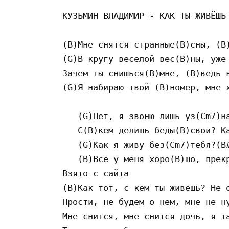
КУЗЬМИН ВЛАДИМИР - КАК ТЫ ЖИВЁШЬ 
(B)Мне снятся странные(B)сны, (B)
(G)В кругу веселой вес(B)ны, уже 
Зачем ты снишься(B)мне, (B)ведь в
(G)Я набираю твой (B)номер, мне х
   (G)Нет, я звоню лишь уз(Cm7)на
   С(B)кем делишь беды(B)свои? Ка
   (G)Как я живу без(Cm7)тебя?(B#
   (B)Все у меня хоро(B)шо, прекр
Взято с сайта 

(B)Как тот, с кем ты живешь? Не о
Прости, не будем о нем, мне не ну
Мне снится, мне снится дочь, я та