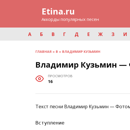
Перейти
Etina.ru
к
содержанию
Аккорды популярных песен
А
Б
В
Г
Д
Е
Ж
З
И
ГЛАВНАЯ
»
В
»
ВЛАДИМИР КУЗЬМИН
Владимир Кузьмин —
ПРОСМОТРОВ
16
Текст песни Владимир Кузьмин — Фотом
Вступление
