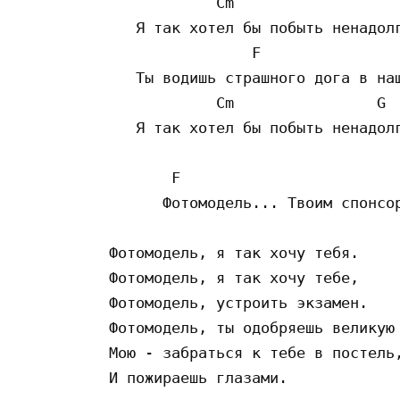
            Cm

   Я так хотел бы побыть ненадолг
                F

   Ты водишь страшного дога в наш
            Cm                G

   Я так хотел бы побыть ненадолг
       F

      Фотомодель... Твоим спонсор
Фотомодель, я так хочу тебя.

Фотомодель, я так хочу тебе,

Фотомодель, устроить экзамен.

Фотомодель, ты одобряешь великую 
Мою - забраться к тебе в постель,
И пожираешь глазами.
