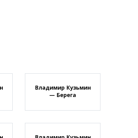
н
Владимир Кузьмин
— Берега
н
Владимир Кузьмин