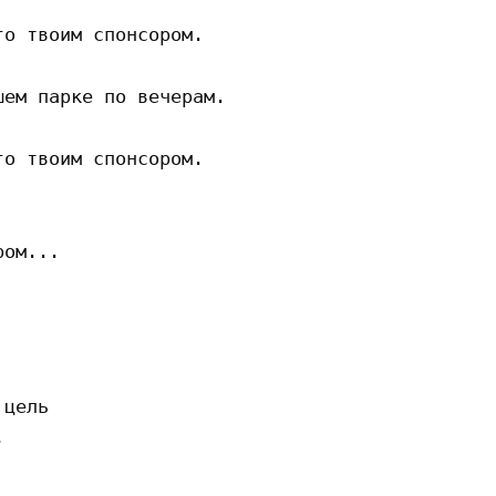
о твоим спонсором.

ем парке по вечерам.

о твоим спонсором.

ом...

цель


