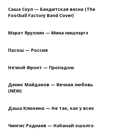
Саша Скул — Бандитская весна (The
Football Factory Band Cover)
Марат Яруллин — Мина нишлэргэ
Пасош — Россия
Не’мой Фронт — Пропадом
Денис Майданов — Вечная любовь
(NEW)
Даша Клюкина — Не так, как у всех
Чингис Раднаев — Наhанай ошолго