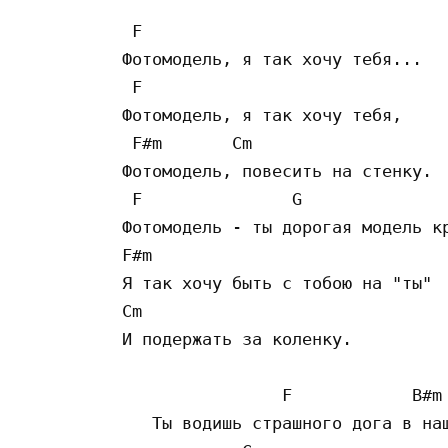
 F

Фотомодель, я так хочу тебя...

 F

Фотомодель, я так хочу тебя,

 F#m       Cm

Фотомодель, повесить на стенку.

 F               G

Фотомодель - ты дорогая модель кр
F#m

Я так хочу быть с тобою на "ты"

Cm

И подержать за коленку.

                F            B#m

   Ты водишь страшного дога в наш