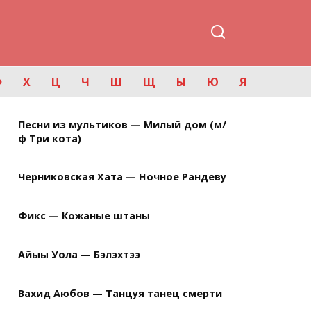
Ф
Х
Ц
Ч
Ш
Щ
Ы
Ю
Я
Песни из мультиков — Милый дом (м/
ф Три кота)
Черниковская Хата — Ночное Рандеву
Фикс — Кожаные штаны
Айыы Уола — Бэлэхтээ
Вахид Аюбов — Танцуя танец смерти