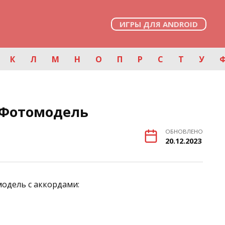
ИГРЫ ДЛЯ ANDROID
К
Л
М
Н
О
П
Р
С
Т
У
 Фотомодель
ОБНОВЛЕНО
20.12.2023
одель с аккордами: