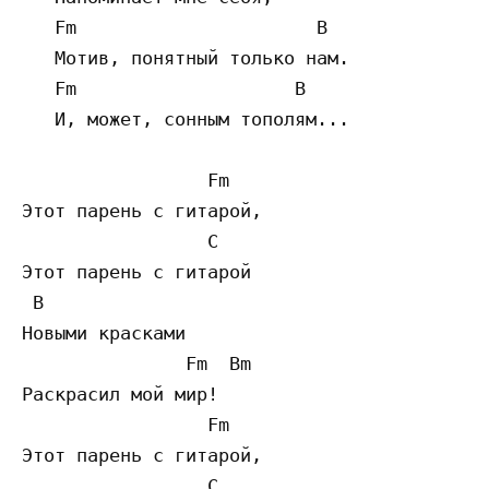
   Fm                      B

   Мотив, понятный только нам.

   Fm                    B

   И, может, сонным тополям...

                 Fm

Этот парень с гитарой,

                 C

Этот парень с гитарой

 B

Новыми красками

               Fm  Bm

Раскрасил мой мир!

                 Fm

Этот парень с гитарой,

                 C
