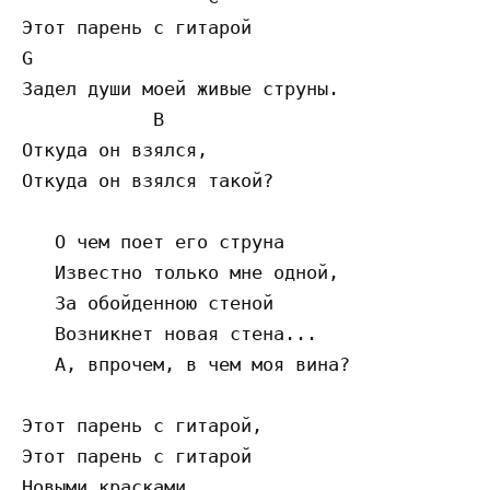
Этот парень с гитарой

G

Задел души моей живые струны.

            B

Откуда он взялся,

Откуда он взялся такой?

   О чем поет его струна

   Известно только мне одной,

   За обойденною стеной

   Возникнет новая стена...

   А, впрочем, в чем моя вина?

Этот парень с гитарой,

Этот парень с гитарой

Новыми красками
