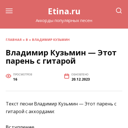
Перейти
Etina.ru
к
содержанию
Аккорды популярных песен
ГЛАВНАЯ
»
В
»
ВЛАДИМИР КУЗЬМИН
Владимир Кузьмин — Этот
парень с гитарой
ПРОСМОТРОВ
ОБНОВЛЕНО
16
20.12.2023
Текст песни Владимир Кузьмин — Этот парень с
гитарой с аккордами:
Вступление
