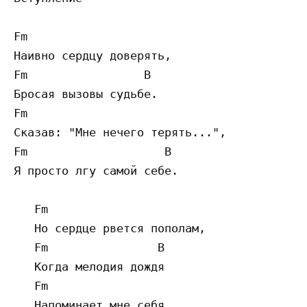
Fm

Наивно сердцу доверять,

Fm                 B

Бросая вызовы судьбе.

Fm

Сказав: "Мне нечего терять...",

Fm                    B

Я просто лгу самой себе.

   Fm

   Но сердце рвется пополам,

   Fm                B

   Когда мелодия дождя

   Fm

   Напоминает мне себя,
