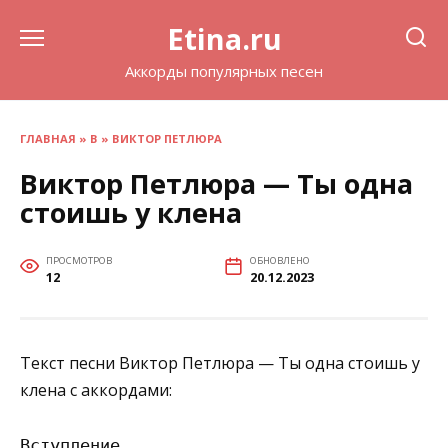
Перейти
Etina.ru
к
содержанию
Аккорды популярных песен
ГЛАВНАЯ
»
В
»
ВИКТОР ПЕТЛЮРА
Виктор Петлюра — Ты одна
стоишь у клена
ПРОСМОТРОВ
ОБНОВЛЕНО
12
20.12.2023
Текст песни Виктор Петлюра — Ты одна стоишь у
клена с аккордами:
Вступление
