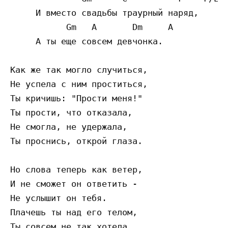
     И вместо свадьбы траурный наряд,

           Gm   A       Dm     A

     А ты еще совсем девчонка.

Как же так могло случиться,

Не успела с ним проститься,

Ты кричишь: "Прости меня!"

Ты прости, что отказала,

Не смогла, не удержала,

Ты проснись, открой глаза.

Но слова теперь как ветер,

И не сможет он ответить -

Не услышит он тебя.

Плачешь ты над его телом,

Ты совсем не так хотела,
