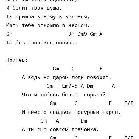
И болит твоя душа.

Ты пришла к нему в зеленом,

Мать тебе открыла в черном,

Gm                  Dm Dm9 Gm A

Ты без слов все поняла.

Припев:

               Gm    C        F

     А ведь не даром люди говорят,

             Gm   Em7-5 A Dm      A

     Что и любовь бывает горькой.

              Gm      C          F    F/E B
     И вместо свадьбы траурный наряд,

           Gm   A       Dm

     А ты еще совсем девчонка.

              Gm      C          F    F/E B