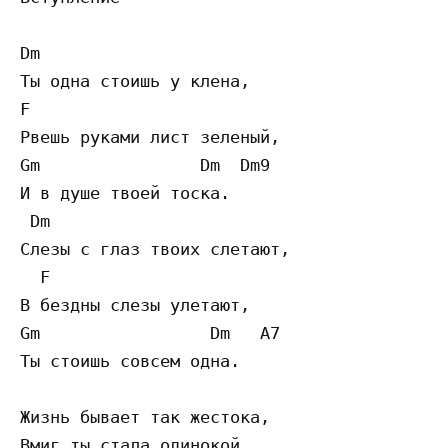
Dm

Ты одна стоишь у клена,

F

Рвешь руками лист зеленый,

Gm                Dm  Dm9

И в душе твоей тоска.

 Dm

Слезы с глаз твоих слетают,

  F

В бездны слезы улетают,

Gm                 Dm   A7

Ты стоишь совсем одна.

Жизнь бывает так жестока,

Вмиг ты стала одинокой,
