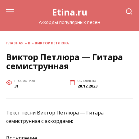
Перейти
Etina.ru
к
содержанию
Аккорды популярных песен
ГЛАВНАЯ
»
В
»
ВИКТОР ПЕТЛЮРА
Виктор Петлюра — Гитара
семиструнная
ПРОСМОТРОВ
ОБНОВЛЕНО
31
20.12.2023
Текст песни Виктор Петлюра — Гитара
семиструнная с аккордами:
Вступление
