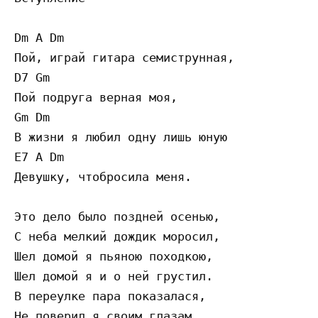
Dm A Dm 

Пой, играй гитара семиструнная, 

D7 Gm 

Пой подруга верная моя, 

Gm Dm 

В жизни я любил одну лишь юную 

E7 A Dm 

Девушку, чтобросила меня.

Это дело было поздней осенью, 

С неба мелкий дождик моросил, 

Шел домой я пьяною походкою, 

Шел домой я и о ней грустил. 

В переулке пара показалася, 

Не поверил я своим глазам, 
