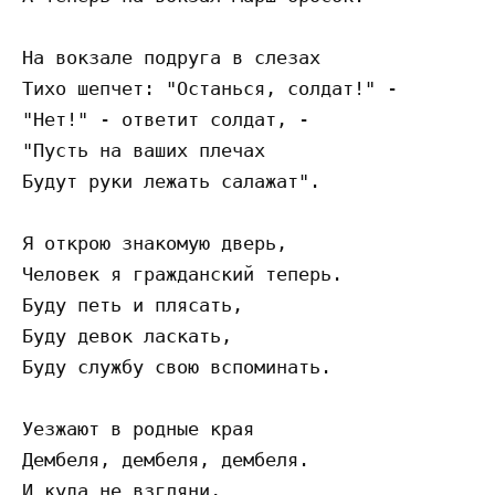
На вокзале подруга в слезах

Тихо шепчет: "Останься, солдат!" -

"Нет!" - ответит солдат, - 

"Пусть на ваших плечах

Будут руки лежать салажат".

Я открою знакомую дверь,

Человек я гражданский теперь.

Буду петь и плясать,

Буду девок ласкать,

Буду службу свою вспоминать.

Уезжают в родные края

Дембеля, дембеля, дембеля.

И куда не взгляни,
