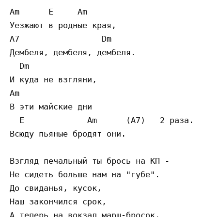
Am      E     Am

Уезжают в родные края, 

A7                 Dm                     

Дембеля, дембеля, дембеля.

  Dm                                      

И куда не взгляни,

Am             

В эти майские дни

  E             Am      (A7)   2 раза.     
Всюду пьяные бродят они.

Взгляд печальный ты брось на КП -

Не сидеть больше нам на "губе".

До свиданья, кусок,

Наш закончился срок,

А теперь на вокзал марш-бросок.
