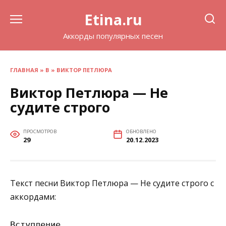
Перейти
Etina.ru
к
содержанию
Аккорды популярных песен
ГЛАВНАЯ
»
В
»
ВИКТОР ПЕТЛЮРА
Виктор Петлюра — Не
судите строго
ПРОСМОТРОВ
ОБНОВЛЕНО
29
20.12.2023
Текст песни Виктор Петлюра — Не судите строго с
аккордами:
Вступление
