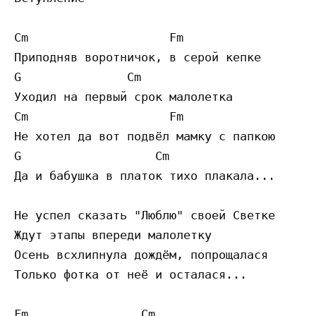
Cm                    Fm

Приподняв воротничок, в серой кепке

G               Cm

Уходил на первый срок малолетка 

Cm                    Fm

Не хотел да вот подвёл мамку с папкою 

G                   Cm

Да и бабушка в платок тихо плакала...

Не успел сказать "Люблю" своей Светке 

Ждут этапы впереди малолетку 

Осень всхлипнула дождём, попрощалася 

Только фотка от неё и осталася... 

Fm                Cm
