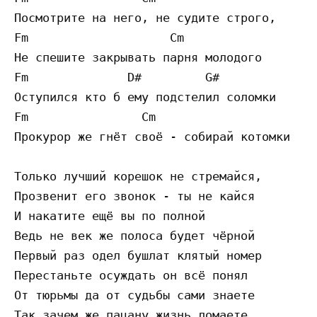
Посмотрите на него, не судите строго,

Fm                    Cm 

Не спешите закрывать парня молодого 

Fm              D#         G#

Оступился кто б ему подстелил соломки 

Fm                Cm

Прокурор же гнёт своё - собирай котомки 

Только лучший корешок не стремайся, 

Прозвенит его звонок - ты не кайся 

И накатите ещё вы по полной 

Ведь не век же полоса будет чёрной 

Первый раз одел бушлат клятый номер 

Перестаньте осуждать он всё понял 

От тюрьмы да от судьбы сами знаете 

Так зачем же пацану жизнь ломаете 
