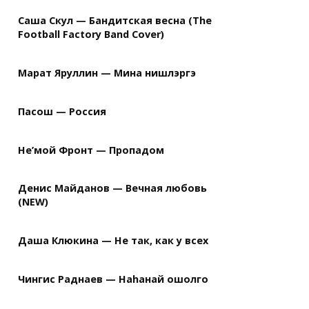
Саша Скул — Бандитская весна (The
Football Factory Band Cover)
Марат Яруллин — Мина нишлэргэ
Пасош — Россия
Не’мой Фронт — Пропадом
Денис Майданов — Вечная любовь
(NEW)
Даша Клюкина — Не так, как у всех
Чингис Раднаев — Наhанай ошолго