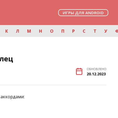
ИГРЫ ДЛЯ ANDROID
К
Л
М
Н
О
П
Р
С
Т
У
глец
ОБНОВЛЕНО
20.12.2023
 аккордами: