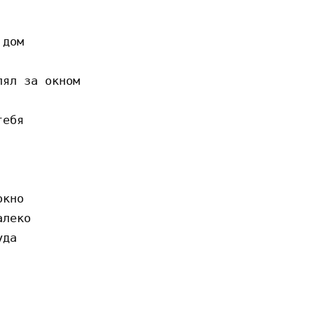
дом

ял за окном

ебя

кно

леко

да
