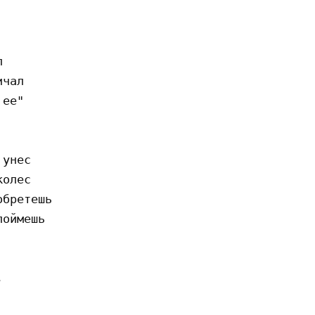


чал

ее"

унес

олес

бретешь

оймешь
