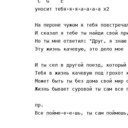
 C  G    E

уносит тебя-я-я-а-а-а-а х2

На пероне чужом я тебя повстречал
И сказал я тебе ты найди свой при
Но ты мне ответил: "Друг, я знаю 
Эту жизнь качевую, это дело мое

И ты сел в другой поезд, который 
Тебя в жизнь качевую под грохот к
Может быть ты без дома свой мир о
Жизнь бывает суровой ты сам все п
пр.
