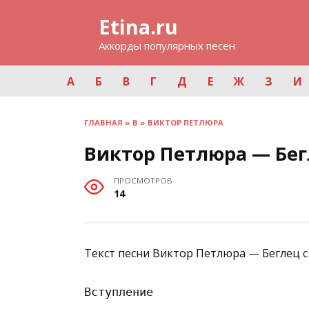
Перейти
Etina.ru
к
содержанию
Аккорды популярных песен
А
Б
В
Г
Д
Е
Ж
З
И
ГЛАВНАЯ
»
В
»
ВИКТОР ПЕТЛЮРА
Виктор Петлюра — Бе
ПРОСМОТРОВ
14
Текст песни Виктор Петлюра — Беглец с
Вступление
