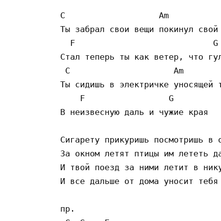
C                   Am

Ты забрал свои вещи покинул свой 
  F                            G

Стал теперь ты как ветер, что гул
 C                     Am

Ты сидишь в электричке уносящей т
    F                 G

В неизвесную даль и чужие края

Сигарету прикуришь посмотришь в о
За окном летят птицы им лететь да
И твой поезд за ними летит в нику
И все дальше от дома уносит тебя

пр. 
