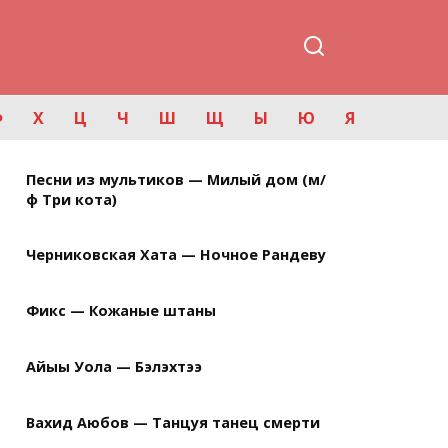
Ф
Х
Ц
Ч
Ш
Щ
Ы
Ю
Я
Песни из мультиков — Милый дом (м/
ф Три кота)
Черниковская Хата — Ночное Рандеву
Фикс — Кожаные штаны
Айыы Уола — Бэлэхтээ
Вахид Аюбов — Танцуя танец смерти