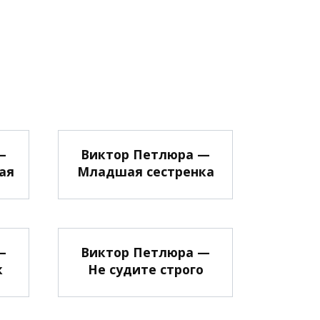
—
Виктор Петлюра —
ая
Младшая сестренка
—
Виктор Петлюра —
к
Не судите строго