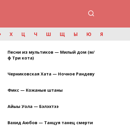
Ф
Х
Ц
Ч
Ш
Щ
Ы
Ю
Я
Песни из мультиков — Милый дом (м/
ф Три кота)
Черниковская Хата — Ночное Рандеву
Фикс — Кожаные штаны
Айыы Уола — Бэлэхтээ
Вахид Аюбов — Танцуя танец смерти