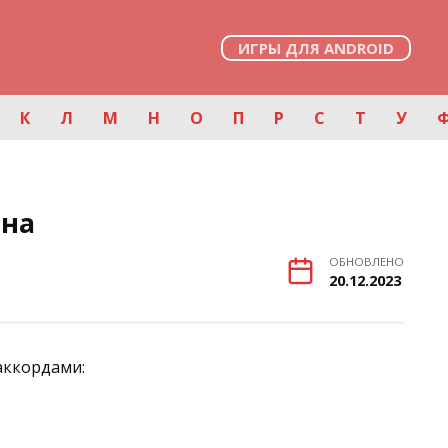
ИГРЫ ДЛЯ ANDROID
К
Л
М
Н
О
П
Р
С
Т
У
ена
ОБНОВЛЕНО
20.12.2023
аккордами: