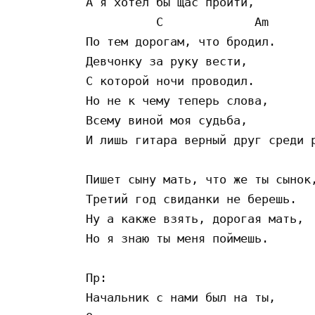
А я хотел бы щас пройти,

          C             Am

По тем дорогам, что бродил.

Девчонку за руку вести,

С которой ночи проводил.

Но не к чему теперь слова,

Всему виной моя судьба,

И лишь гитара верный друг среди р
Пишет сыну мать, что же ты сынок,
Третий год свиданки не берешь.

Ну а какже взять, дорогая мать,

Но я знаю ты меня поймешь.

Пр:

Начальник с нами был на ты,
