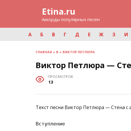
Перейти
Etina.ru
к
содержанию
Аккорды популярных песен
А
Б
В
Г
Д
Е
Ж
З
И
ГЛАВНАЯ
»
В
»
ВИКТОР ПЕТЛЮРА
Виктор Петлюра — Ст
ПРОСМОТРОВ
13
Текст песни Виктор Петлюра — Стена с 
Вступление
