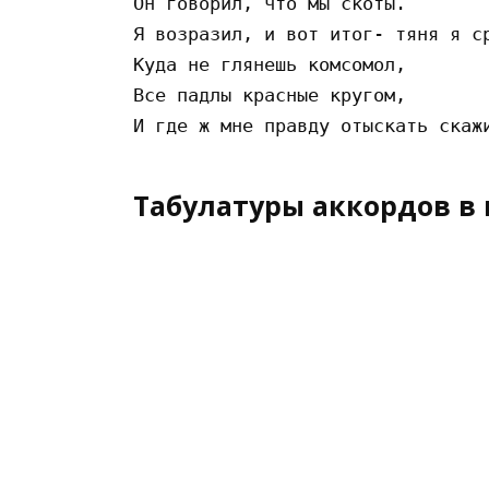
Он говорил, что мы скоты.

Я возразил, и вот итог- тяня я ср
Куда не глянешь комсомол, 

Все падлы красные кругом,

Табулатуры аккордов в 