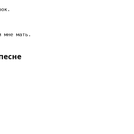
ок.

песне