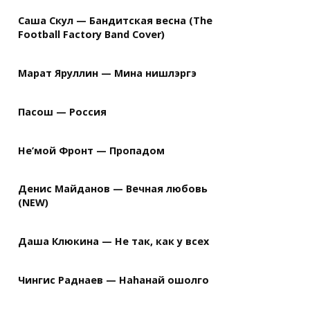
Саша Скул — Бандитская весна (The
Football Factory Band Cover)
Марат Яруллин — Мина нишлэргэ
Пасош — Россия
Не’мой Фронт — Пропадом
Денис Майданов — Вечная любовь
(NEW)
Даша Клюкина — Не так, как у всех
Чингис Раднаев — Наhанай ошолго