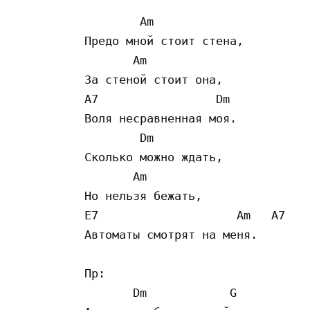
        Am

Предо мной стоит стена,

       Am

За стеной стоит она,

A7                 Dm            
Воля несравненная моя.

        Dm

Сколько можно ждать, 

       Am

Но нельзя бежать,

E7                    Am   A7

Автоматы смотрят на меня.

Пр:

       Dm            G
